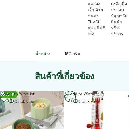
และส่ง
เหลือเมื่อ
เร็ว ด้วย
ประสบ
ขนส่ง
ปัญหากับ
FLASH
สินค้า
และ นิ่มซี่
หรือ
เส็ง
บริการ
น้ำหนัก
150 กรัม
สินค้าที่เกี่ยวข้อง
อ่าน
อ่าน
Add to Wishlist
Add to Wishlist
SALE
เพิ่ม
เพิ่ม
Quick view
Quick view