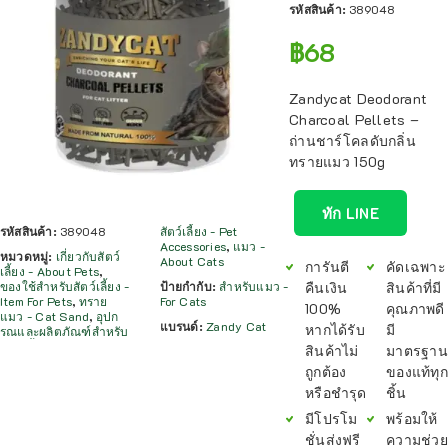
รหัสสินค้า:
389048
฿
68
Zandycat Deodorant
Charcoal Pellets –
ถ่านชาร์โคลดับกลิ่น
ทรายแมว 150g
ทัก LINE
รหัสสินค้า:
389048
สัตว์เลี้ยง - Pet
Accessories
,
แมว -
หมวดหมู่:
เกี่ยวกับสัตว์
About Cats
การันตี
คัดเฉพาะ
เลี้ยง - About Pets
,
คืนเงิน
สินค้าที่มี
ของใช้สำหรับสัตว์เลี้ยง -
ป้ายกำกับ:
สำหรับแมว -
Item For Pets
,
ทราย
For Cats
100%
คุณภาพดี
แมว - Cat Sand
,
อุปก
แบรนด์:
Zandy Cat
หากได้รับ
มี
รณและผลิตภัณฑ์สำหรับ
สินค้าไม่
มาตรฐาน
ถูกต้อง
ของแท้ทุก
หรือชำรุด
ชิ้น
มีโปรโม
พร้อมให้
ชั่นส่งฟรี
ความช่วย