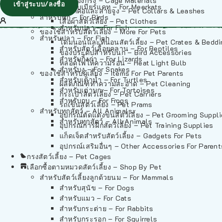
วัสดุรองกรง – Cage Materials
เข้าสู่ระบบ/ลงชื่อ
สำหรับเมียร์แคท – For Meerkats
ปลอกคอและสายจูง – Pet Collars & Leashes
สำหรับนก – For Birds
เสื้อผ้าสัตว์เลี้ยง – Pet Clothes
สำหรับปลา – For Fish
ของใช้สำหรับสัตว์เลี้ยง – More For Pets
สำหรับปลา – For Fish
โดมนอนและที่นอนสัตว์เลี้ยง – Pet Crates & Bedd
สำหรับสัตว์เลื้อยคลาน – For Reptiles
ของประดับสำหรับนก – Bird Accessories
สำหรับกิ้งก่า – For Lizards
หลอดไฟให้ความร้อน – Heat Light Bulb
สำหรับงู – For Snakes
ของใช้สำหรับผู้เลี้ยง – Items For Pet Parents
สำหรับเต่าน้ำ – For Turtles
ผลิตภัณฑ์ทำความสะอาด – Pet Cleaning
สำหรับเต่าบก – For Tortoises
กระเป๋าสัตว์เลี้ยง – Pet Carriers
สำหรับกบ – For Frogs
รถเข็นสัตว์เลี้ยง – Pet Prams
สำหรับทุกสัตว์ – All Animals
อุปกรณ์ตัดแต่งขนสัตว์เลี้ยง – Pet Grooming Suppl
สำหรับทุกสัตว์ – All Animals
อุปกรณ์การฝึกสัตว์เลี้ยง – Pet Training Supplies
แก็ดเจ็ตสำหรับสัตว์เลี้ยง – Gadgets For Pets
อุปกรณ์เสริมอื่นๆ – Other Accessories For Parent
กรงสัตว์เลี้ยง – Pet Cages
เลือกซื้อตามหมวดสัตว์เลี้ยง – Shop By Pet
สำหรับสัตว์เลี้ยงลูกด้วยนม – For Mammals
สำหรับสุนัข – For Dogs
สำหรับแมว – For Cats
สำหรับกระต่าย – For Rabbits
สำหรับกระรอก – For Squirrels