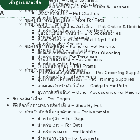
วัสดุรองกรง – Cage Materials
เข้าสู่ระบบ/ลงชื่อ
สำหรับเมียร์แคท – For Meerkats
ปลอกคอและสายจูง – Pet Collars & Leashes
สำหรับนก – For Birds
เสื้อผ้าสัตว์เลี้ยง – Pet Clothes
สำหรับปลา – For Fish
ของใช้สำหรับสัตว์เลี้ยง – More For Pets
สำหรับปลา – For Fish
โดมนอนและที่นอนสัตว์เลี้ยง – Pet Crates & Bedd
สำหรับสัตว์เลื้อยคลาน – For Reptiles
ของประดับสำหรับนก – Bird Accessories
สำหรับกิ้งก่า – For Lizards
หลอดไฟให้ความร้อน – Heat Light Bulb
สำหรับงู – For Snakes
ของใช้สำหรับผู้เลี้ยง – Items For Pet Parents
สำหรับเต่าน้ำ – For Turtles
ผลิตภัณฑ์ทำความสะอาด – Pet Cleaning
สำหรับเต่าบก – For Tortoises
กระเป๋าสัตว์เลี้ยง – Pet Carriers
สำหรับกบ – For Frogs
รถเข็นสัตว์เลี้ยง – Pet Prams
สำหรับทุกสัตว์ – All Animals
อุปกรณ์ตัดแต่งขนสัตว์เลี้ยง – Pet Grooming Suppl
สำหรับทุกสัตว์ – All Animals
อุปกรณ์การฝึกสัตว์เลี้ยง – Pet Training Supplies
แก็ดเจ็ตสำหรับสัตว์เลี้ยง – Gadgets For Pets
อุปกรณ์เสริมอื่นๆ – Other Accessories For Parent
กรงสัตว์เลี้ยง – Pet Cages
เลือกซื้อตามหมวดสัตว์เลี้ยง – Shop By Pet
สำหรับสัตว์เลี้ยงลูกด้วยนม – For Mammals
สำหรับสุนัข – For Dogs
สำหรับแมว – For Cats
สำหรับกระต่าย – For Rabbits
สำหรับกระรอก – For Squirrels