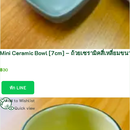
Mini Ceramic Bowl [7cm] – ถ้วยเซรามิคสี่เหลี่ยมขน
฿
30
ทัก LINE
อ่าน
Add to Wishlist
เพิ่ม
Quick view