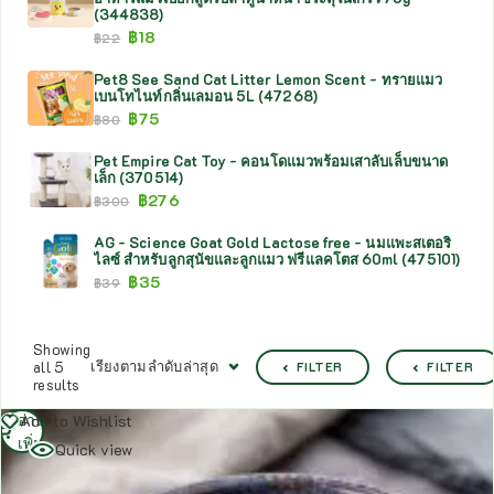
(344838)
฿
18
฿
22
Pet8 See Sand Cat Litter Lemon Scent - ทรายแมว
เบนโทไนท์กลิ่นเลมอน 5L (47268)
฿
75
฿
80
Pet Empire Cat Toy - คอนโดแมวพร้อมเสาลับเล็บขนาด
เล็ก (370514)
฿
276
฿
300
AG - Science Goat Gold Lactose free - นมแพะสเตอริ
ไลซ์ สำหรับลูกสุนัขและลูกแมว ฟรีแลคโตส 60ml (475101)
฿
35
฿
39
Showing
เรียงตามลำดับล่าสุด
all 5
FILTER
FILTER
results
อ่าน
Add to Wishlist
เพิ่ม
Quick view