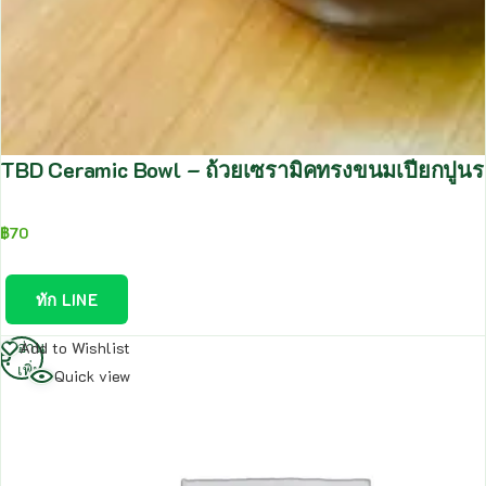
TBD Ceramic Bowl – ถ้วยเซรามิคทรงขนมเปียกปูนรอ
฿
70
ทัก LINE
อ่าน
Add to Wishlist
เพิ่ม
Quick view