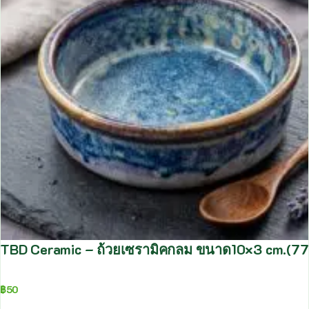
TBD Ceramic – ถ้วยเซรามิคกลม ขนาด10×3 cm.(7
฿
50