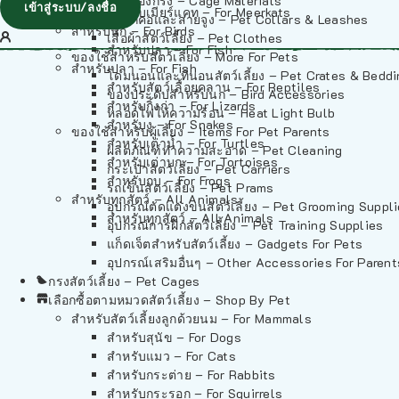
วัสดุรองกรง – Cage Materials
เข้าสู่ระบบ/ลงชื่อ
สำหรับเมียร์แคท – For Meerkats
ปลอกคอและสายจูง – Pet Collars & Leashes
สำหรับนก – For Birds
เสื้อผ้าสัตว์เลี้ยง – Pet Clothes
สำหรับปลา – For Fish
ของใช้สำหรับสัตว์เลี้ยง – More For Pets
สำหรับปลา – For Fish
โดมนอนและที่นอนสัตว์เลี้ยง – Pet Crates & Bedd
สำหรับสัตว์เลื้อยคลาน – For Reptiles
ของประดับสำหรับนก – Bird Accessories
สำหรับกิ้งก่า – For Lizards
หลอดไฟให้ความร้อน – Heat Light Bulb
สำหรับงู – For Snakes
ของใช้สำหรับผู้เลี้ยง – Items For Pet Parents
สำหรับเต่าน้ำ – For Turtles
ผลิตภัณฑ์ทำความสะอาด – Pet Cleaning
สำหรับเต่าบก – For Tortoises
กระเป๋าสัตว์เลี้ยง – Pet Carriers
สำหรับกบ – For Frogs
รถเข็นสัตว์เลี้ยง – Pet Prams
สำหรับทุกสัตว์ – All Animals
อุปกรณ์ตัดแต่งขนสัตว์เลี้ยง – Pet Grooming Suppl
สำหรับทุกสัตว์ – All Animals
อุปกรณ์การฝึกสัตว์เลี้ยง – Pet Training Supplies
แก็ดเจ็ตสำหรับสัตว์เลี้ยง – Gadgets For Pets
อุปกรณ์เสริมอื่นๆ – Other Accessories For Parent
กรงสัตว์เลี้ยง – Pet Cages
เลือกซื้อตามหมวดสัตว์เลี้ยง – Shop By Pet
สำหรับสัตว์เลี้ยงลูกด้วยนม – For Mammals
สำหรับสุนัข – For Dogs
สำหรับแมว – For Cats
สำหรับกระต่าย – For Rabbits
สำหรับกระรอก – For Squirrels