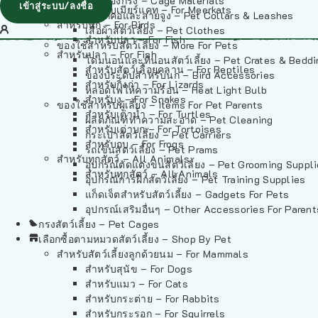
วัสดุรองกรง – Cage Materials
เข้าสู่ระบบ/ลงชื่อ
สำหรับเมียร์แคท – For Meerkats
ปลอกคอและสายจูง – Pet Collars & Leashes
สำหรับนก – For Birds
เสื้อผ้าสัตว์เลี้ยง – Pet Clothes
สำหรับปลา – For Fish
ของใช้สำหรับสัตว์เลี้ยง – More For Pets
สำหรับปลา – For Fish
โดมนอนและที่นอนสัตว์เลี้ยง – Pet Crates & Bedd
สำหรับสัตว์เลื้อยคลาน – For Reptiles
ของประดับสำหรับนก – Bird Accessories
สำหรับกิ้งก่า – For Lizards
หลอดไฟให้ความร้อน – Heat Light Bulb
สำหรับงู – For Snakes
ของใช้สำหรับผู้เลี้ยง – Items For Pet Parents
สำหรับเต่าน้ำ – For Turtles
ผลิตภัณฑ์ทำความสะอาด – Pet Cleaning
สำหรับเต่าบก – For Tortoises
กระเป๋าสัตว์เลี้ยง – Pet Carriers
สำหรับกบ – For Frogs
รถเข็นสัตว์เลี้ยง – Pet Prams
สำหรับทุกสัตว์ – All Animals
อุปกรณ์ตัดแต่งขนสัตว์เลี้ยง – Pet Grooming Suppl
สำหรับทุกสัตว์ – All Animals
อุปกรณ์การฝึกสัตว์เลี้ยง – Pet Training Supplies
แก็ดเจ็ตสำหรับสัตว์เลี้ยง – Gadgets For Pets
อุปกรณ์เสริมอื่นๆ – Other Accessories For Parent
กรงสัตว์เลี้ยง – Pet Cages
เลือกซื้อตามหมวดสัตว์เลี้ยง – Shop By Pet
สำหรับสัตว์เลี้ยงลูกด้วยนม – For Mammals
สำหรับสุนัข – For Dogs
สำหรับแมว – For Cats
สำหรับกระต่าย – For Rabbits
สำหรับกระรอก – For Squirrels