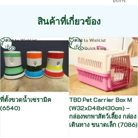
บริการ
สินค้าที่เกี่ยวข้อง
อ่าน
อ่าน
Add to Wishlist
Add to Wishlist
เพิ่ม
เพิ่ม
Quick view
Quick view
ที่ตั้งขวดน้ำเซรามิค
TBD Pet Carrier Box M
(6540)
(W32xD48xH30cm) –
กล่องพกพาสัตว์เลี้ยง กล่อง
เดินทาง ขนาดเล็ก (7086)