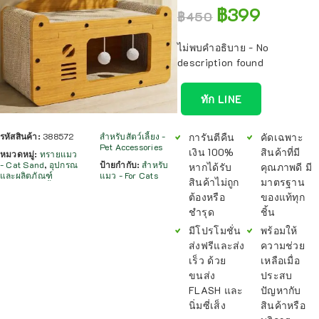
฿
399
฿
450
ไม่พบคำอธิบาย - No
description found
ทัก LINE
การันตีคืน
คัดเฉพาะ
รหัสสินค้า:
388572
สำหรับสัตว์เลี้ยง -
Pet Accessories
เงิน 100%
สินค้าที่มี
หมวดหมู่:
ทรายแมว
- Cat Sand
,
อุปกรณ
ป้ายกำกับ:
สำหรับ
หากได้รับ
คุณภาพดี มี
และผลิตภัณฑ์
แมว - For Cats
สินค้าไม่ถูก
มาตรฐาน
ต้องหรือ
ของแท้ทุก
ชำรุด
ชิ้น
มีโปรโมชั่น
พร้อมให้
ส่งฟรีและส่ง
ความช่วย
เร็ว ด้วย
เหลือเมื่อ
ขนส่ง
ประสบ
FLASH และ
ปัญหากับ
นิ่มซี่เส็ง
สินค้าหรือ