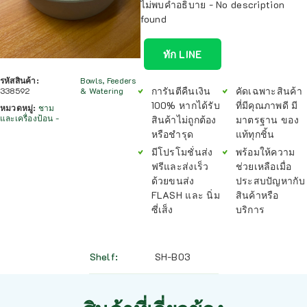
ไม่พบคำอธิบาย - No description
found
ทัก LINE
รหัสสินค้า:
Bowls, Feeders
การันตีคืนเงิน
คัดเฉพาะสินค้า
338592
& Watering
100% หากได้รับ
ที่มีคุณภาพดี มี
หมวดหมู่:
ชาม
และเครื่องป้อน -
สินค้าไม่ถูกต้อง
มาตรฐาน ของ
หรือชำรุด
แท้ทุกชิ้น
มีโปรโมชั่นส่ง
พร้อมให้ความ
ฟรีและส่งเร็ว
ช่วยเหลือเมื่อ
ด้วยขนส่ง
ประสบปัญหากับ
FLASH และ นิ่ม
สินค้าหรือ
ซี่เส็ง
บริการ
Shelf
SH-B03