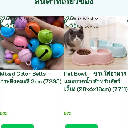
สินค้าที่เกี่ยวข้อง
อ่าน
อ่าน
Add to Wishlist
Add to Wishlist
เพิ่ม
เพิ่ม
Quick view
Quick view
Mixed Color Bells –
Pet Bowl – ชามใส่อาหาร
กระดิ่งคละสี 2cm (7335)
และขวดน้ำ สำหรับสัตว์
เลี้ยง (28x6x18cm) (7711)
฿
25
฿
75