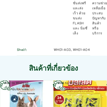
ชั่นส่งฟรี
ความช่วย
และส่ง
เหลือเมื่อ
เร็ว ด้วย
ประสบ
ขนส่ง
ปัญหากับ
FLASH
สินค้า
และ นิ่มซี่
หรือ
เส็ง
บริการ
Shelf
WH01-A03
,
WH01-A04
สินค้าที่เกี่ยวข้อง
อ่าน
อ่าน
Add to Wishlist
Add to Wishlist
เพิ่ม
เพิ่ม
Quick view
Quick view