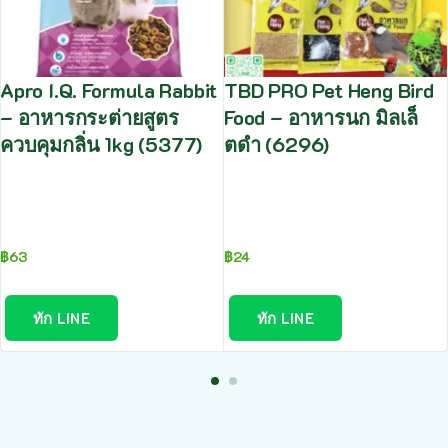
Apro I.Q. Formula Rabbit
TBD PRO Pet Heng Bird
– อาหารกระต่ายสูตร
Food – อาหารนก มิลเล็
ควบคุมกลิ่น 1kg (5377)
ตดำ (6296)
฿
63
฿
24
ทัก LINE
ทัก LINE