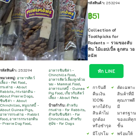
รหัสสินค้า:
253294
฿
51
Collection of
Toothpicks for
Rodents – รวมของลับ
ฟัน ไม้แอปเปิ้ล ลูกสน วอ
ลนัท
รหัสสินค้า:
253294
อาหารชินชิล่า -
ทัก LINE
Chinchilla Food
,
หมวดหมู่:
อาหารสัตว์
อาหารสัตว์เลี้ยงลูกด้วย
เลี้ยง - Pet Food
,
นม - Mammal Food
,
การันตี
คัดเฉพาะ
กระต่าย - About
อาหารแกสบี้ - Guinea
Rabbits
,
กระรอกดิน -
Pig Food
,
เกี่ยวกับสัตว์
คืนเงิน
สินค้าที่มี
About Prairie Dogs
,
เลี้ยง - About Pets
100%
คุณภาพดี
ชินชิล่า – About
Chinchillas
,
หนูแกสบี้ -
ป้ายกำกับ:
สำหรับ
หากได้รับ
มี
About Guinea Pigs
,
กระต่าย - For Rabbits
,
สินค้าไม่
มาตรฐาน
อาหารกระต่าย - Rabbit
สำหรับชินชิล่า - For
ถูกต้อง
ของแท้ทุก
Food
,
อาหารกระรอกดิน
Chinchillas
,
สำหรับ
- Prairie Dog Food
,
สุนัข - For Dogs
หรือชำรุด
ชิ้น
มีโปรโม
พร้อมให้