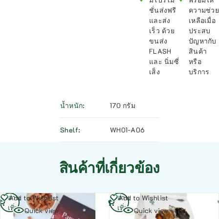
ชั่นส่งฟรี
ความช่วย
และส่ง
เหลือเมื่อ
เร็ว ด้วย
ประสบ
ขนส่ง
ปัญหากับ
FLASH
สินค้า
และ นิ่มซี่
หรือ
เส็ง
บริการ
น้ำหนัก
170 กรัม
Shelf
WH01-A06
สินค้าที่เกี่ยวข้อง
อ่าน
อ่าน
Add to Wishlist
Add to Wishlist
เพิ่ม
เพิ่ม
Quick view
Quick view