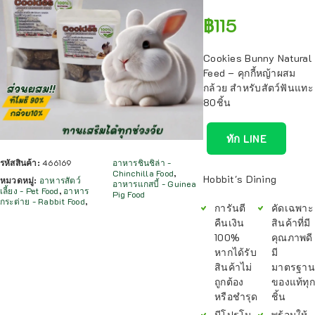
฿
115
Cookies Bunny Natural
Feed – คุกกี้หญ้าผสม
กล้วย สำหรับสัตว์ฟันแทะ
80ชิ้น
ทัก LINE
รหัสสินค้า:
466169
อาหารชินชิล่า -
Chinchilla Food
,
Hobbit's Dining
หมวดหมู่:
อาหารสัตว์
อาหารแกสบี้ - Guinea
เลี้ยง - Pet Food
,
อาหาร
Pig Food
กระต่าย - Rabbit Food
,
การันตี
คัดเฉพาะ
คืนเงิน
สินค้าที่มี
100%
คุณภาพดี
หากได้รับ
มี
สินค้าไม่
มาตรฐาน
ถูกต้อง
ของแท้ทุก
หรือชำรุด
ชิ้น
มีโปรโม
พร้อมให้