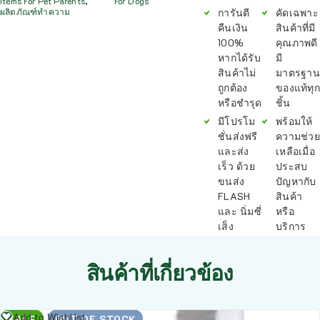
Items For Pet Parents
,
For Dogs
การันตี
คัดเฉพาะ
ผลิตภัณฑ์ทำความ
คืนเงิน
สินค้าที่มี
100%
คุณภาพดี
หากได้รับ
มี
สินค้าไม่
มาตรฐาน
ถูกต้อง
ของแท้ทุก
หรือชำรุด
ชิ้น
มีโปรโม
พร้อมให้
ชั่นส่งฟรี
ความช่วย
และส่ง
เหลือเมื่อ
เร็ว ด้วย
ประสบ
ขนส่ง
ปัญหากับ
FLASH
สินค้า
และ นิ่มซี่
หรือ
เส็ง
บริการ
สินค้าที่เกี่ยวข้อง
อ่าน
Add to Wishlist
SALE
OUT OF STOCK