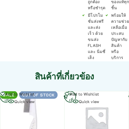
ถูกต้อง
ของแท้ทุก
หรือชำรุด
ชิ้น
มีโปรโม
พร้อมให้
ชั่นส่งฟรี
ความช่วย
และส่ง
เหลือเมื่อ
เร็ว ด้วย
ประสบ
ขนส่ง
ปัญหากับ
FLASH
สินค้า
และ นิ่มซี่
หรือ
เส็ง
บริการ
สินค้าที่เกี่ยวข้อง
อ่าน
อ่าน
Add to Wishlist
Add to Wishlist
SALE
OUT OF STOCK
เพิ่ม
เพิ่ม
Quick view
Quick view