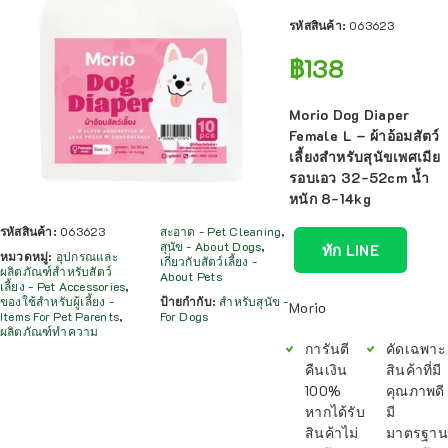
รหัสสินค้า:
063623
฿
138
Morio Dog Diaper
Female L – ผ้าอ้อมสัตว์
เลี้ยงสำหรับสุนัขเพศเมีย
รอบเอว 32-52cm น้ำ
หนัก 8-14kg
รหัสสินค้า:
063623
สะอาด - Pet Cleaning
,
สุนัข - About Dogs
,
ทัก LINE
หมวดหมู่:
อุปกรณและ
เกี่ยวกับสัตว์เลี้ยง -
ผลิตภัณฑ์สำหรับสัตว์
About Pets
เลี้ยง - Pet Accessories
,
ของใช้สำหรับผู้เลี้ยง -
ป้ายกำกับ:
สำหรับสุนัข -
Morio
Items For Pet Parents
,
For Dogs
ผลิตภัณฑ์ทำความ
การันตี
คัดเฉพาะ
คืนเงิน
สินค้าที่มี
100%
คุณภาพดี
หากได้รับ
มี
สินค้าไม่
มาตรฐาน