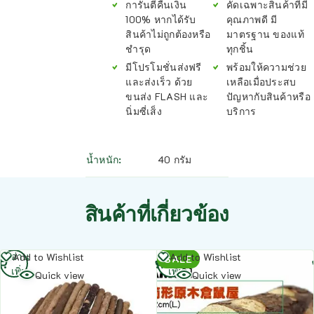
การันตีคืนเงิน
คัดเฉพาะสินค้าที่มี
100% หากได้รับ
คุณภาพดี มี
สินค้าไม่ถูกต้องหรือ
มาตรฐาน ของแท้
ชำรุด
ทุกชิ้น
มีโปรโมชั่นส่งฟรี
พร้อมให้ความช่วย
และส่งเร็ว ด้วย
เหลือเมื่อประสบ
ขนส่ง FLASH และ
ปัญหากับสินค้าหรือ
นิ่มซี่เส็ง
บริการ
น้ำหนัก
40 กรัม
สินค้าที่เกี่ยวข้อง
อ่าน
อ่าน
Add to Wishlist
Add to Wishlist
SALE
เพิ่ม
เพิ่ม
Quick view
Quick view