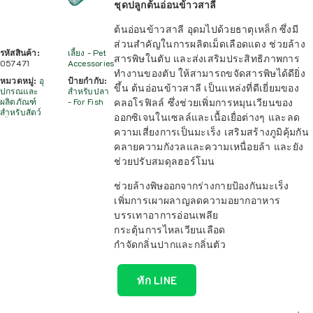
ชุดปลูกต้นอ่อนข้าวสาลี
ต้นอ่อนข้าวสาลี อุดมไปด้วยธาตุเหล็ก ซึ่งมี
ส่วนสำคัญในการผลิตเม็ดเลือดแดง ช่วยล้าง
รหัสสินค้า:
เลี้ยง - Pet
สารพิษในตับ และส่งเสริมประสิทธิภาพการ
057471
Accessories
ทำงานของตับ ให้สามารถขจัดสารพิษได้ดียิ่ง
หมวดหมู่:
อุ
ป้ายกำกับ:
ขึ้น ต้นอ่อนข้าวสาลี เป็นแหล่งที่ดีเยี่ยมของ
ปกรณและ
สำหรับปลา
คลอโรฟิลล์ ซึ่งช่วยเพิ่มการหมุนเวียนของ
ผลิตภัณฑ์
- For Fish
สำหรับสัตว์
ออกซิเจนในเซลล์และเนื้อเยื่อต่างๆ และลด
ความเสี่ยงการเป็นมะเร็ง เสริมสร้างภูมิคุ้มกัน
คลายความกังวลและความเหนื่อยล้า และยัง
ช่วยปรับสมดุลฮอร์โมน
ช่วยล้างพิษออกจากร่างกายป้องกันมะเร็ง
เพิ่มการเผาผลาญลดความอยากอาหาร
บรรเทาอาการอ่อนเพลีย
กระตุ้นการไหลเวียนเลือด
กำจัดกลิ่นปากและกลิ่นตัว
ทัก LINE