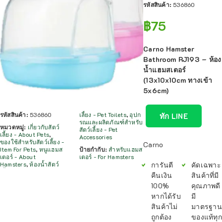
รหัสสินค้า:
536860
฿
75
Carno Hamster
Bathroom RJ193 – ห้อง
น้ำแฮมสเตอร์
(13x10x10cm ทางเข้า
5x6cm)
รหัสสินค้า:
536860
เลี้ยง - Pet Toilets
,
อุปก
ทัก LINE
รณและผลิตภัณฑ์สำหรับ
หมวดหมู่:
เกี่ยวกับสัตว์
สัตว์เลี้ยง - Pet
เลี้ยง - About Pets
,
Accessories
ของใช้สำหรับสัตว์เลี้ยง -
Carno
Item For Pets
,
หนูแฮมส
ป้ายกำกับ:
สำหรับแฮมส
เตอร์ - About
เตอร์ - For Hamsters
การันตี
คัดเฉพาะ
Hamsters
,
ห้องน้ำสัตว์
คืนเงิน
สินค้าที่มี
100%
คุณภาพดี
หากได้รับ
มี
สินค้าไม่
มาตรฐาน
ถูกต้อง
ของแท้ทุก