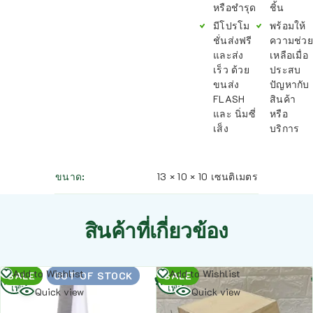
หรือชำรุด
ชิ้น
มีโปรโม
พร้อมให้
ชั่นส่งฟรี
ความช่วย
และส่ง
เหลือเมื่อ
เร็ว ด้วย
ประสบ
ขนส่ง
ปัญหากับ
FLASH
สินค้า
และ นิ่มซี่
หรือ
เส็ง
บริการ
ขนาด
13 × 10 × 10 เซนติเมตร
สินค้าที่เกี่ยวข้อง
อ่าน
อ่าน
Add to Wishlist
Add to Wishlist
SALE
OUT OF STOCK
SALE
เพิ่ม
เพิ่ม
Quick view
Quick view