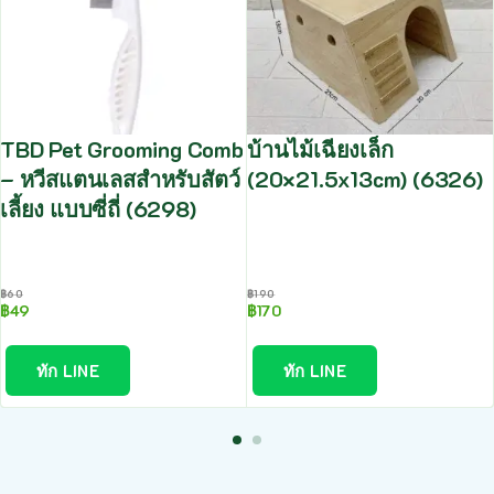
TBD Pet Grooming Comb
บ้านไม้เฉียงเล็ก
– หวีสแตนเลสสำหรับสัตว์
(20×21.5x13cm) (6326)
เลี้ยง แบบซี่ถี่ (6298)
฿
60
฿
190
฿
49
฿
170
ทัก LINE
ทัก LINE