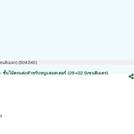
เซนติเมตร) (504340)
ั้นไม้ตกแต่งสำหรับหนูแฮมสเตอร์ (28×22.5เซนติเมตร)
nd