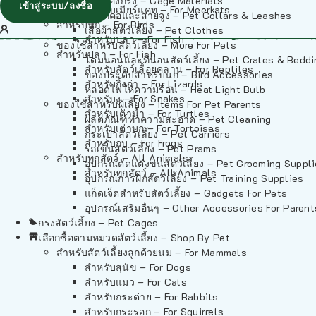
วัสดุรองกรง – Cage Materials
เข้าสู่ระบบ/ลงชื่อ
สำหรับเมียร์แคท – For Meerkats
ปลอกคอและสายจูง – Pet Collars & Leashes
สำหรับนก – For Birds
เสื้อผ้าสัตว์เลี้ยง – Pet Clothes
สำหรับปลา – For Fish
ของใช้สำหรับสัตว์เลี้ยง – More For Pets
สำหรับปลา – For Fish
โดมนอนและที่นอนสัตว์เลี้ยง – Pet Crates & Bedd
สำหรับสัตว์เลื้อยคลาน – For Reptiles
ของประดับสำหรับนก – Bird Accessories
สำหรับกิ้งก่า – For Lizards
หลอดไฟให้ความร้อน – Heat Light Bulb
สำหรับงู – For Snakes
ของใช้สำหรับผู้เลี้ยง – Items For Pet Parents
สำหรับเต่าน้ำ – For Turtles
ผลิตภัณฑ์ทำความสะอาด – Pet Cleaning
สำหรับเต่าบก – For Tortoises
กระเป๋าสัตว์เลี้ยง – Pet Carriers
สำหรับกบ – For Frogs
รถเข็นสัตว์เลี้ยง – Pet Prams
สำหรับทุกสัตว์ – All Animals
อุปกรณ์ตัดแต่งขนสัตว์เลี้ยง – Pet Grooming Suppl
สำหรับทุกสัตว์ – All Animals
อุปกรณ์การฝึกสัตว์เลี้ยง – Pet Training Supplies
แก็ดเจ็ตสำหรับสัตว์เลี้ยง – Gadgets For Pets
อุปกรณ์เสริมอื่นๆ – Other Accessories For Parent
กรงสัตว์เลี้ยง – Pet Cages
เลือกซื้อตามหมวดสัตว์เลี้ยง – Shop By Pet
สำหรับสัตว์เลี้ยงลูกด้วยนม – For Mammals
สำหรับสุนัข – For Dogs
สำหรับแมว – For Cats
สำหรับกระต่าย – For Rabbits
สำหรับกระรอก – For Squirrels