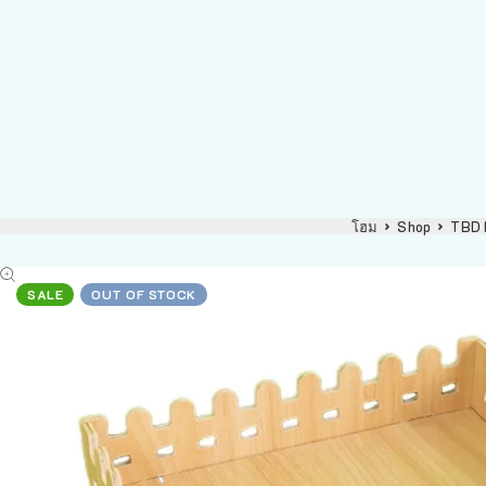
โฮม
Shop
TBD 
SALE
OUT OF STOCK