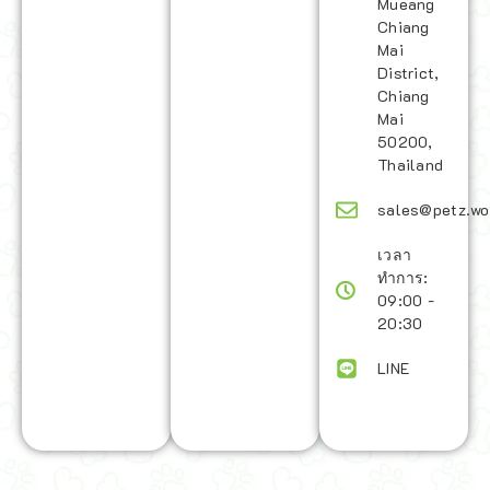
Mueang
Chiang
Mai
District,
Chiang
Mai
50200,
Thailand
sales@petz.wo
เวลา
ทำการ:
09:00 -
20:30
LINE