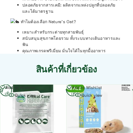
ปลอดภัยจากสารเคมี: ผลิตจากแหล่งปลูกที่ปลอดภัย
และได้มาตรฐาน
ทำไมต้องเลือก Nature’s Oat?
เหมาะสำหรับกระต่ายทุกสายพันธุ์
สนับสนุนสุขภาพโดยรวม ทั้งระบบทางเดินอาหารและ
ฟัน
คุณภาพเกรดพรีเมี่ยม มั่นใจได้ในทุกมื้ออาหาร
สินค้าที่เกี่ยวข้อง
อ่าน
อ่าน
Add to Wishlist
Add to Wishlist
SALE
เพิ่ม
เพิ่ม
Quick view
Quick view