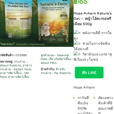
฿
165
Hope Arharn Nature’s
Oat – หญ้าโอ้ตเกรดพรี
เมี่ยม 500g
พลังงานที่ดี กากใย
สูง
ช่วยในการขัดฟัน
ได้อย่างดี
วิตามินและแร่ธาตุ
รหัสสินค้า:
053388
ลูกด้วยนม - Mammal
Food
,
เกี่ยวกับสัตว์เลี้ยง -
ทีเป็นประโยชน์
หมวดหมู่:
กระต่าย -
About Pets
About Rabbits
,
อาหาร
กระต่าย - Rabbit Food
,
ป้ายกำกับ:
สำหรับ
ทัก LINE
อาหารสัตว์เลี้ยง - Pet
กระต่าย - For Rabbits
Food
,
อาหารสัตว์เลี้ยง
Hope Arharn
การันตี
คัดเฉพาะ
คืนเงิน
สินค้าที่มี
100%
คุณภาพดี
หากได้รับ
มี