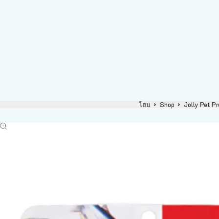
โฮม
Shop
Jolly Pet P