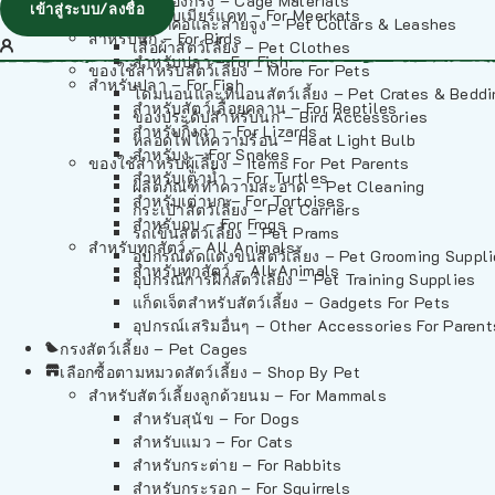
วัสดุรองกรง – Cage Materials
เข้าสู่ระบบ/ลงชื่อ
สำหรับเมียร์แคท – For Meerkats
ปลอกคอและสายจูง – Pet Collars & Leashes
สำหรับนก – For Birds
เสื้อผ้าสัตว์เลี้ยง – Pet Clothes
สำหรับปลา – For Fish
ของใช้สำหรับสัตว์เลี้ยง – More For Pets
สำหรับปลา – For Fish
โดมนอนและที่นอนสัตว์เลี้ยง – Pet Crates & Bedd
สำหรับสัตว์เลื้อยคลาน – For Reptiles
ของประดับสำหรับนก – Bird Accessories
สำหรับกิ้งก่า – For Lizards
หลอดไฟให้ความร้อน – Heat Light Bulb
สำหรับงู – For Snakes
ของใช้สำหรับผู้เลี้ยง – Items For Pet Parents
สำหรับเต่าน้ำ – For Turtles
ผลิตภัณฑ์ทำความสะอาด – Pet Cleaning
สำหรับเต่าบก – For Tortoises
กระเป๋าสัตว์เลี้ยง – Pet Carriers
สำหรับกบ – For Frogs
รถเข็นสัตว์เลี้ยง – Pet Prams
สำหรับทุกสัตว์ – All Animals
อุปกรณ์ตัดแต่งขนสัตว์เลี้ยง – Pet Grooming Suppl
สำหรับทุกสัตว์ – All Animals
อุปกรณ์การฝึกสัตว์เลี้ยง – Pet Training Supplies
แก็ดเจ็ตสำหรับสัตว์เลี้ยง – Gadgets For Pets
อุปกรณ์เสริมอื่นๆ – Other Accessories For Parent
กรงสัตว์เลี้ยง – Pet Cages
เลือกซื้อตามหมวดสัตว์เลี้ยง – Shop By Pet
สำหรับสัตว์เลี้ยงลูกด้วยนม – For Mammals
สำหรับสุนัข – For Dogs
สำหรับแมว – For Cats
สำหรับกระต่าย – For Rabbits
สำหรับกระรอก – For Squirrels