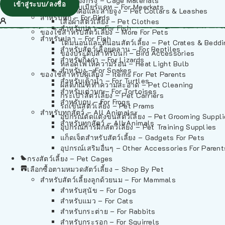
วัสดุรองกรง – Cage Materials
เข้าสู่ระบบ/ลงชื่อ
สำหรับเมียร์แคท – For Meerkats
ปลอกคอและสายจูง – Pet Collars & Leashes
สำหรับนก – For Birds
เสื้อผ้าสัตว์เลี้ยง – Pet Clothes
สำหรับปลา – For Fish
ของใช้สำหรับสัตว์เลี้ยง – More For Pets
สำหรับปลา – For Fish
โดมนอนและที่นอนสัตว์เลี้ยง – Pet Crates & Bedd
สำหรับสัตว์เลื้อยคลาน – For Reptiles
ของประดับสำหรับนก – Bird Accessories
สำหรับกิ้งก่า – For Lizards
หลอดไฟให้ความร้อน – Heat Light Bulb
สำหรับงู – For Snakes
ของใช้สำหรับผู้เลี้ยง – Items For Pet Parents
สำหรับเต่าน้ำ – For Turtles
ผลิตภัณฑ์ทำความสะอาด – Pet Cleaning
สำหรับเต่าบก – For Tortoises
กระเป๋าสัตว์เลี้ยง – Pet Carriers
สำหรับกบ – For Frogs
รถเข็นสัตว์เลี้ยง – Pet Prams
สำหรับทุกสัตว์ – All Animals
อุปกรณ์ตัดแต่งขนสัตว์เลี้ยง – Pet Grooming Suppl
สำหรับทุกสัตว์ – All Animals
อุปกรณ์การฝึกสัตว์เลี้ยง – Pet Training Supplies
แก็ดเจ็ตสำหรับสัตว์เลี้ยง – Gadgets For Pets
อุปกรณ์เสริมอื่นๆ – Other Accessories For Parent
กรงสัตว์เลี้ยง – Pet Cages
เลือกซื้อตามหมวดสัตว์เลี้ยง – Shop By Pet
สำหรับสัตว์เลี้ยงลูกด้วยนม – For Mammals
สำหรับสุนัข – For Dogs
สำหรับแมว – For Cats
สำหรับกระต่าย – For Rabbits
สำหรับกระรอก – For Squirrels