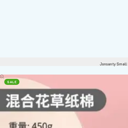
Jonsanty Small 
SALE