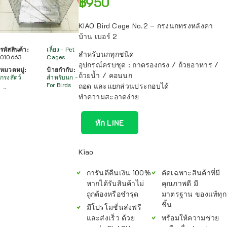
฿
950
KIAO Bird Cage No.2 – กรงนกทรงหลังคา
บ้าน เบอร์ 2
รหัสสินค้า:
เลี้ยง - Pet
สำหรับนกทุกชนิด
010663
Cages
อุปกรณ์ครบชุด : ถาดรองกรง / ถ้วยอาหาร /
หมวดหมู่:
ป้ายกำกับ:
ถ้วยน้ำ / คอนนก
กรงสัตว์
สำหรับนก -
For Birds
ถอด และแยกส่วนประกอบได้
ทำความสะอาดง่าย
ทัก LINE
Kiao
การันตีคืนเงิน 100%
คัดเฉพาะสินค้าที่มี
หากได้รับสินค้าไม่
คุณภาพดี มี
ถูกต้องหรือชำรุด
มาตรฐาน ของแท้ทุก
ชิ้น
มีโปรโมชั่นส่งฟรี
และส่งเร็ว ด้วย
พร้อมให้ความช่วย