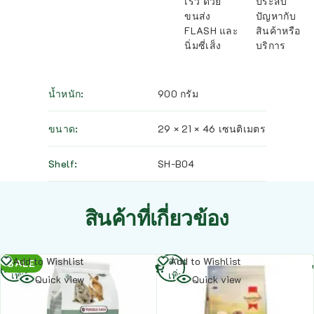
เร็ว ด้วย
ประสบ
ขนส่ง
ปัญหากับ
FLASH และ
สินค้าหรือ
นิ่มซี่เส็ง
บริการ
น้ำหนัก
900 กรัม
ขนาด
29 × 21 × 46 เซนติเมตร
Shelf
SH-B04
สินค้าที่เกี่ยวข้อง
อ่าน
อ่าน
Add to Wishlist
Add to Wishlist
SALE
เพิ่ม
เพิ่ม
Quick view
Quick view