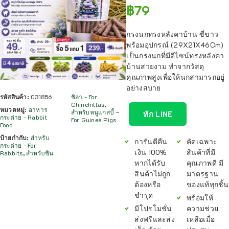
฿
79
กรงนกทรงหลังคาบ้าน ซี่ขาว
พร้อมอุปกรณ์ (29X21X46Cm)
เป็นกรงนกที่มีดีไซน์ทรงหลังคา
บ้านสวยงาม ทำจากวัสดุ
คุณภาพสูงเพื่อให้นกสามารถอยู่
อย่างสบาย
รหัสสินค้า:
031856
ชิล่า - For
Chinchillas
,
หมวดหมู่:
อาหาร
สำหรับหนูแกสบี้ –
ทัก LINE
กระต่าย - Rabbit
For Guinea Pigs
Food
ป้ายกำกับ:
สำหรับ
การันตีคืน
คัดเฉพาะ
กระต่าย - For
เงิน 100%
สินค้าที่มี
Rabbits
,
สำหรับชิน
หากได้รับ
คุณภาพดี มี
สินค้าไม่ถูก
มาตรฐาน
ต้องหรือ
ของแท้ทุกชิ้น
ชำรุด
พร้อมให้
มีโปรโมชั่น
ความช่วย
ส่งฟรีและส่ง
เหลือเมื่อ