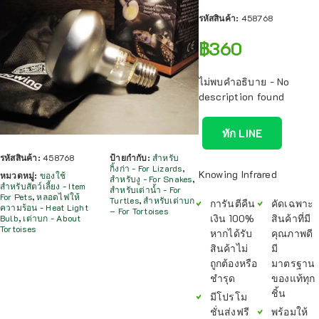
รหัสสินค้า:
458768
฿
360
ไม่พบคำอธิบาย - No
description found
ทัก LINE
รหัสสินค้า:
458768
ป้ายกำกับ:
สำหรับ
กิ้งก่า - For Lizards
,
Knowing Infrared
หมวดหมู่:
ของใช้
สำหรับงู - For Snakes
,
สำหรับสัตว์เลี้ยง - Item
สำหรับเต่าน้ำ - For
For Pets
,
หลอดไฟให้
Turtles
,
สำหรับเต่าบก
การันตีคืน
คัดเฉพาะ
ความร้อน - Heat Light
– For Tortoises
เงิน 100%
สินค้าที่มี
Bulb
,
เต่าบก - About
Tortoises
หากได้รับ
คุณภาพดี
สินค้าไม่
มี
ถูกต้องหรือ
มาตรฐาน
ชำรุด
ของแท้ทุก
ชิ้น
มีโปรโม
ชั่นส่งฟรี
พร้อมให้