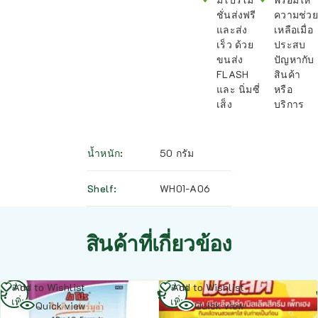
ชั่นส่งฟรี
ความช่วย
และส่ง
เหลือเมื่อ
เร็ว ด้วย
ประสบ
ขนส่ง
ปัญหากับ
FLASH
สินค้า
และ นิ่มซี่
หรือ
เส็ง
บริการ
น้ำหนัก
50 กรัม
Shelf
WH01-A06
สินค้าที่เกี่ยวข้อง
อ่าน
อ่าน
Add to Wishlist
Add to Wishlist
เพิ่ม
เพิ่ม
Quick view
Quick view