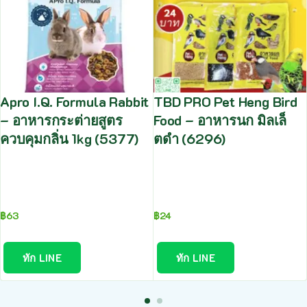
Apro I.Q. Formula Rabbit
TBD PRO Pet Heng Bird
– อาหารกระต่ายสูตร
Food – อาหารนก มิลเล็
ควบคุมกลิ่น 1kg (5377)
ตดำ (6296)
฿
63
฿
24
ทัก LINE
ทัก LINE