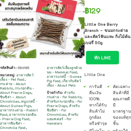
฿
129
Little One Berry
Branch – ขนมกระต่าย
และสัตว์ฟันแทะ กิ่งไม้ต้น
เบอรี่ 50g
ทัก LINE
รหัสสินค้า:
586185
อาหารสัตว์เลี้ยงลูกด้วย
นม - Mammal Food
,
Little One
หมวดหมู่:
อาหารสัตว์
อาหารแกสบี้ - Guinea
เลี้ยง - Pet Food
,
Pig Food
,
เกี่ยวกับสัตว์
กระต่าย - About
เลี้ยง - About Pets
การันตี
คัดเฉพาะ
Rabbits
,
กระรอกดิน -
คืนเงิน
สินค้าที่มี
About Prairie Dogs
,
ป้ายกำกับ:
สำหรับ
ชินชิล่า – About
กระต่าย - For Rabbits
,
100%
คุณภาพดี
Chinchillas
,
หนูแกสบี้ -
สำหรับกระรอกดิน - For
หากได้รับ
มี
About Guinea Pigs
,
Prairie Dogs
,
สำหรับ
อาหารกระต่าย - Rabbit
ชินชิล่า - For
สินค้าไม่
มาตรฐาน
Food
,
อาหารกระรอกดิน
Chinchillas
,
สำหรับ
ถูกต้อง
ของแท้ทุก
- Prairie Dog Food
,
แฮมสเตอร์ - For
หรือชำรุด
ชิ้น
อาหารชินชิล่า -
Hamsters
Chinchilla Food
,
มีโปรโม
พร้อมให้