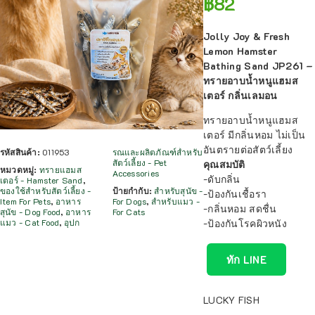
฿
82
Jolly Joy & Fresh
Lemon Hamster
Bathing Sand JP261 –
ทรายอาบน้ำหนูแฮมส
เตอร์ กลิ่นเลมอน
ทรายอาบน้ำหนูแฮมส
เตอร์ มีกลิ่นหอม ไม่เป็น
อันตรายต่อสัตว์เลี้ยง
รหัสสินค้า:
011953
รณและผลิตภัณฑ์สำหรับ
สัตว์เลี้ยง - Pet
คุณสมบัติ
หมวดหมู่:
ทรายแฮมส
Accessories
-ดับกลิ่น
เตอร์ - Hamster Sand
,
ของใช้สำหรับสัตว์เลี้ยง -
ป้ายกำกับ:
สำหรับสุนัข -
-ป้องกันเชื้อรา
Item For Pets
,
อาหาร
For Dogs
,
สำหรับแมว -
-กลิ่นหอม สดชื่น
สุนัข - Dog Food
,
อาหาร
For Cats
-ป้องกันโรคผิวหนัง
แมว - Cat Food
,
อุปก
ทัก LINE
LUCKY FISH