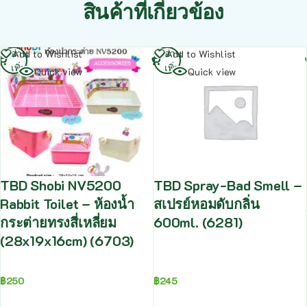
สินค้าที่เกี่ยวข้อง
อ่าน
อ่าน
Add to Wishlist
Add to Wishlist
เพิ่ม
เพิ่ม
Quick view
Quick view
TBD Shobi NV5200
TBD Spray-Bad Smell –
Rabbit Toilet – ห้องน้ำ
สเปรย์หอมดับกลิ่น
กระต่ายทรงสี่เหลี่ยม
600ml. (6281)
(28x19x16cm) (6703)
฿
250
฿
245