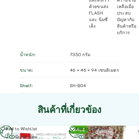
ด้วยขนส่ง
เหลือเมื่อ
FLASH
ประสบ
และ นิ่มซี่
ปัญหากับ
เส็ง
สินค้าหรือ
บริการ
น้ำหนัก
7350 กรัม
ขนาด
46 × 46 × 94 เซนติเมตร
Shelf
SH-B04
สินค้าที่เกี่ยวข้อง
อ่าน
อ่าน
Add to Wishlist
Add to Wishlist
SALE
เพิ่ม
เพิ่ม
Quick view
Quick view