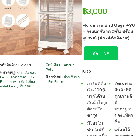
฿
3,000
Morumaru Bird Cage 490
– กรงนกซี่ลวด 2ชั้น พร้อม
อุปกรณ์ (46x46x94cm)
ทัก LINE
รหัสสินค้า:
022378
สัตว์เลี้ยง - About
Pets
Kiao
หมวดหมู่:
นก - About
Birds
,
อาหารนก - Bird
ป้ายกำกับ:
สำหรับนก
Food
,
อาหารสัตว์เลี้ยง
- For Birds
การันตีคืน
คัดเฉพาะ
- Pet Food
,
เกี่ยวกับ
เงิน 100%
สินค้าที่มี
หากได้รับ
คุณภาพดี
สินค้าไม่ถูก
มี
ต้องหรือ
มาตรฐาน
ชำรุด
ของแท้ทุก
ชิ้น
มีโปรโม
ชั่นส่งฟรี
พร้อมให้
และส่งเร็ว
ความช่วย