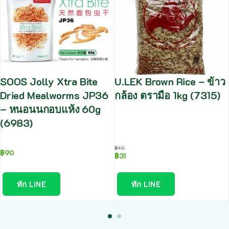
SOOS Jolly Xtra Bite
U.LEK Brown Rice – ข้าว
Dried Mealworms JP36
กล้อง ตรามือ 1kg (7315)
– หนอนนกอบแห้ง 60g
(6983)
฿
40
฿
90
฿
31
ทัก LINE
ทัก LINE