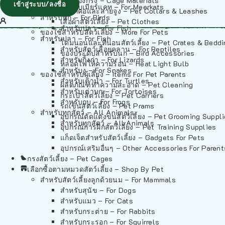
วัสดุรองกรง – Cage Materials
เข้าสู่ระบบ/ลงชื่อ
สำหรับเมียร์แคท – For Meerkats
ปลอกคอและสายจูง – Pet Collars & Leashes
สำหรับนก – For Birds
เสื้อผ้าสัตว์เลี้ยง – Pet Clothes
สำหรับปลา – For Fish
ของใช้สำหรับสัตว์เลี้ยง – More For Pets
สำหรับปลา – For Fish
โดมนอนและที่นอนสัตว์เลี้ยง – Pet Crates & Bedd
สำหรับสัตว์เลื้อยคลาน – For Reptiles
ของประดับสำหรับนก – Bird Accessories
สำหรับกิ้งก่า – For Lizards
หลอดไฟให้ความร้อน – Heat Light Bulb
สำหรับงู – For Snakes
ของใช้สำหรับผู้เลี้ยง – Items For Pet Parents
สำหรับเต่าน้ำ – For Turtles
ผลิตภัณฑ์ทำความสะอาด – Pet Cleaning
สำหรับเต่าบก – For Tortoises
กระเป๋าสัตว์เลี้ยง – Pet Carriers
สำหรับกบ – For Frogs
รถเข็นสัตว์เลี้ยง – Pet Prams
สำหรับทุกสัตว์ – All Animals
อุปกรณ์ตัดแต่งขนสัตว์เลี้ยง – Pet Grooming Suppl
สำหรับทุกสัตว์ – All Animals
อุปกรณ์การฝึกสัตว์เลี้ยง – Pet Training Supplies
แก็ดเจ็ตสำหรับสัตว์เลี้ยง – Gadgets For Pets
อุปกรณ์เสริมอื่นๆ – Other Accessories For Parent
กรงสัตว์เลี้ยง – Pet Cages
เลือกซื้อตามหมวดสัตว์เลี้ยง – Shop By Pet
สำหรับสัตว์เลี้ยงลูกด้วยนม – For Mammals
สำหรับสุนัข – For Dogs
สำหรับแมว – For Cats
สำหรับกระต่าย – For Rabbits
สำหรับกระรอก – For Squirrels