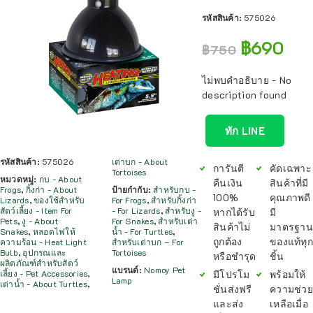
รหัสสินค้า:
575026
฿
690
฿
750
ไม่พบคำอธิบาย - No
description found
ทัก LINE
รหัสสินค้า:
575026
เต่าบก - About
การันตี
คัดเฉพาะ
Tortoises
หมวดหมู่:
กบ - About
คืนเงิน
สินค้าที่มี
Frogs
,
กิ้งก่า - About
ป้ายกำกับ:
สำหรับกบ -
100%
คุณภาพดี
Lizards
,
ของใช้สำหรับ
For Frogs
,
สำหรับกิ้งก่า
สัตว์เลี้ยง - Item For
- For Lizards
,
สำหรับงู -
หากได้รับ
มี
Pets
,
งู - About
For Snakes
,
สำหรับเต่า
สินค้าไม่
มาตรฐาน
Snakes
,
หลอดไฟให้
น้ำ - For Turtles
,
ถูกต้อง
ของแท้ทุก
ความร้อน - Heat Light
สำหรับเต่าบก – For
Bulb
,
อุปกรณและ
Tortoises
หรือชำรุด
ชิ้น
ผลิตภัณฑ์สำหรับสัตว์
แบรนด์:
Nomoy Pet
มีโปรโม
พร้อมให้
เลี้ยง - Pet Accessories
,
Lamp
เต่าน้ำ - About Turtles
,
ชั่นส่งฟรี
ความช่วย
และส่ง
เหลือเมื่อ