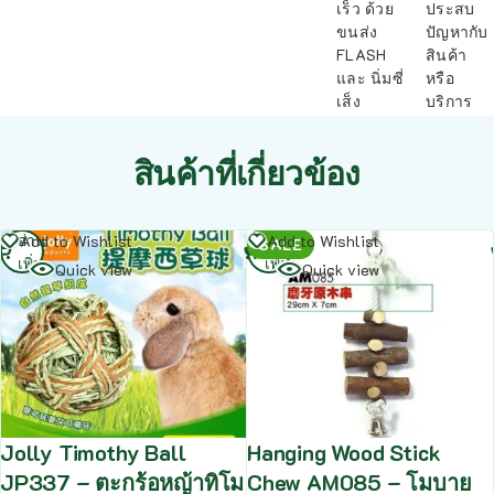
เร็ว ด้วย
ประสบ
ขนส่ง
ปัญหากับ
FLASH
สินค้า
และ นิ่มซี่
หรือ
เส็ง
บริการ
สินค้าที่เกี่ยวข้อง
อ่าน
อ่าน
Add to Wishlist
Add to Wishlist
SALE
เพิ่ม
เพิ่ม
Quick view
Quick view
Jolly Timothy Ball
Hanging Wood Stick
JP337 – ตะกร้อหญ้าทิโม
Chew AM085 – โมบาย