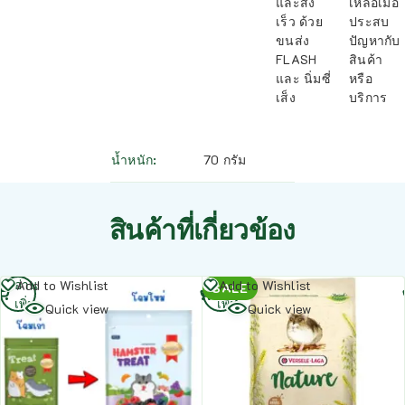
และส่ง
เหลือเมื่อ
เร็ว ด้วย
ประสบ
ขนส่ง
ปัญหากับ
FLASH
สินค้า
และ นิ่มซี่
หรือ
เส็ง
บริการ
น้ำหนัก
70 กรัม
สินค้าที่เกี่ยวข้อง
อ่าน
อ่าน
Add to Wishlist
Add to Wishlist
SALE
เพิ่ม
เพิ่ม
Quick view
Quick view