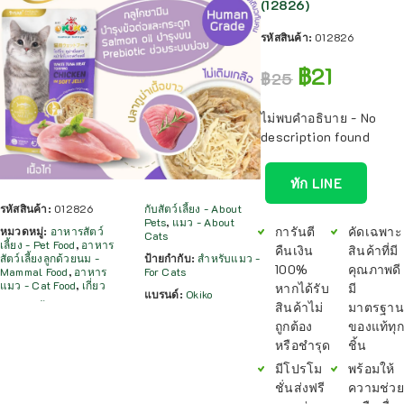
(12826)
รหัสสินค้า:
012826
฿
21
฿
25
ไม่พบคำอธิบาย - No
description found
ทัก LINE
รหัสสินค้า:
012826
กับสัตว์เลี้ยง - About
Pets
,
แมว - About
การันตี
คัดเฉพาะ
หมวดหมู่:
อาหารสัตว์
Cats
เลี้ยง - Pet Food
,
อาหาร
คืนเงิน
สินค้าที่มี
สัตว์เลี้ยงลูกด้วยนม -
ป้ายกำกับ:
สำหรับแมว -
100%
คุณภาพดี
Mammal Food
,
อาหาร
For Cats
แมว - Cat Food
,
เกี่ยว
หากได้รับ
มี
แบรนด์:
Okiko
สินค้าไม่
มาตรฐาน
ถูกต้อง
ของแท้ทุก
หรือชำรุด
ชิ้น
มีโปรโม
พร้อมให้
ชั่นส่งฟรี
ความช่วย