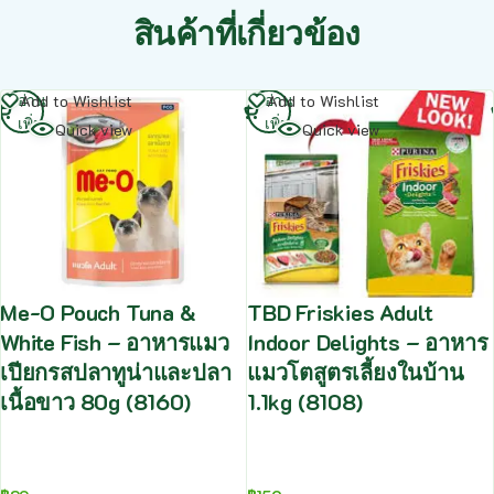
สินค้าที่เกี่ยวข้อง
อ่าน
อ่าน
Add to Wishlist
Add to Wishlist
เพิ่ม
เพิ่ม
Quick view
Quick view
Me-O Pouch Tuna &
TBD Friskies Adult
White Fish – อาหารแมว
Indoor Delights – อาหาร
เปียกรสปลาทูน่าและปลา
แมวโตสูตรเลี้ยงในบ้าน
เนื้อขาว 80g (8160)
1.1kg (8108)