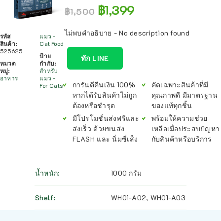
฿
1,399
฿
1,500
ไม่พบคำอธิบาย - No description found
รหัส
แมว -
สินค้า:
Cat Food
525625
ป้าย
ทัก LINE
หมวด
กำกับ:
หมู่:
สำหรับ
อาหาร
แมว -
การันตีคืนเงิน 100%
คัดเฉพาะสินค้าที่มี
For Cats
หากได้รับสินค้าไม่ถูก
คุณภาพดี มีมาตรฐาน
ต้องหรือชำรุด
ของแท้ทุกชิ้น
มีโปรโมชั่นส่งฟรีและ
พร้อมให้ความช่วย
ส่งเร็ว ด้วยขนส่ง
เหลือเมื่อประสบปัญหา
FLASH และ นิ่มซี่เส็ง
กับสินค้าหรือบริการ
น้ำหนัก
1000 กรัม
Shelf
WH01-A02
,
WH01-A03