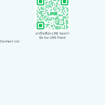
มาเป็นเพื่อน LINE ของเรา
Be Our LINE Friend
Contact Us!
ติดต่อพวกเราทางช่องทางอื่นๆ
084 804 7286
เพ็ทเวิลด์ Chiang Mai, ตลาดสัตว์เลี้ยง สวนบวกหาด 63 19ห้อง8
Arak Rd, Mueang Chiang Mai District, Chiang Mai 50200,
Thailand
sales@petz.world
เวลาทำการ: 09:00 - 20:30
LINE
นโยบายการจัดส่ง | Shipping Policy
-
นโยบายบนเว็บไซต์ | Terms and
Conditions
-
นโยบายการปกป้องข้อมูล | Data Protection Policy
-
การ
คืนสินค้าและการคืนเงิน | Returns and Refunds
-
นโยบายความเป็น
ส่วนตัว | Privacy Policy