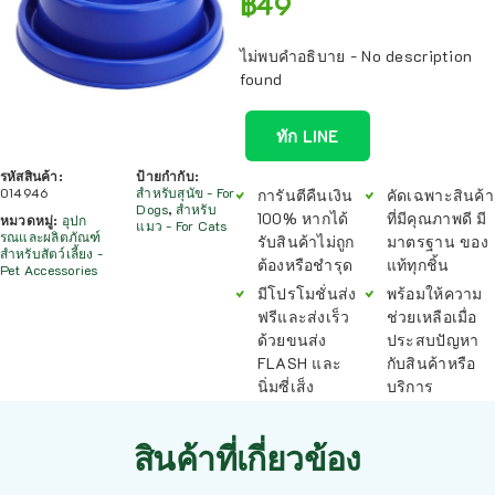
฿
49
ไม่พบคำอธิบาย - No description
found
ทัก LINE
รหัสสินค้า:
ป้ายกำกับ:
014946
สำหรับสุนัข - For
การันตีคืนเงิน
คัดเฉพาะสินค้า
Dogs
,
สำหรับ
100% หากได้
ที่มีคุณภาพดี มี
หมวดหมู่:
อุปก
แมว - For Cats
รณและผลิตภัณฑ์
รับสินค้าไม่ถูก
มาตรฐาน ของ
สำหรับสัตว์เลี้ยง -
ต้องหรือชำรุด
แท้ทุกชิ้น
Pet Accessories
มีโปรโมชั่นส่ง
พร้อมให้ความ
ฟรีและส่งเร็ว
ช่วยเหลือเมื่อ
ด้วยขนส่ง
ประสบปัญหา
FLASH และ
กับสินค้าหรือ
นิ่มซี่เส็ง
บริการ
สินค้าที่เกี่ยวข้อง