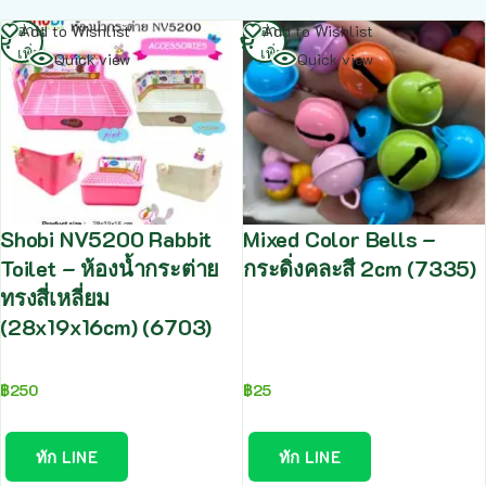
อ่าน
อ่าน
Add to Wishlist
Add to Wishlist
เพิ่ม
เพิ่ม
Quick view
Quick view
Shobi NV5200 Rabbit
Mixed Color Bells –
Toilet – ห้องน้ำกระต่าย
กระดิ่งคละสี 2cm (7335)
ทรงสี่เหลี่ยม
(28x19x16cm) (6703)
฿
250
฿
25
ทัก LINE
ทัก LINE