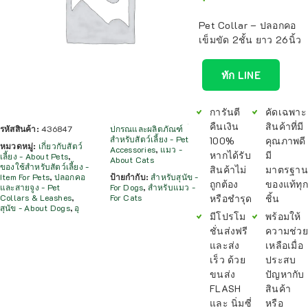
Pet Collar – ปลอกคอ
เข็มขัด 2ชั้น ยาว 26นิ้ว
ทัก LINE
การันตี
คัดเฉพาะ
คืนเงิน
สินค้าที่มี
รหัสสินค้า:
436847
ปกรณและผลิตภัณฑ์
สำหรับสัตว์เลี้ยง - Pet
100%
คุณภาพดี
หมวดหมู่:
เกี่ยวกับสัตว์
Accessories
,
แมว -
หากได้รับ
มี
เลี้ยง - About Pets
,
About Cats
ของใช้สำหรับสัตว์เลี้ยง -
สินค้าไม่
มาตรฐาน
Item For Pets
,
ปลอกคอ
ป้ายกำกับ:
สำหรับสุนัข -
ถูกต้อง
ของแท้ทุก
และสายจูง - Pet
For Dogs
,
สำหรับแมว -
หรือชำรุด
ชิ้น
Collars & Leashes
,
For Cats
สุนัข - About Dogs
,
อุ
มีโปรโม
พร้อมให้
ชั่นส่งฟรี
ความช่วย
และส่ง
เหลือเมื่อ
เร็ว ด้วย
ประสบ
ขนส่ง
ปัญหากับ
FLASH
สินค้า
และ นิ่มซี่
หรือ