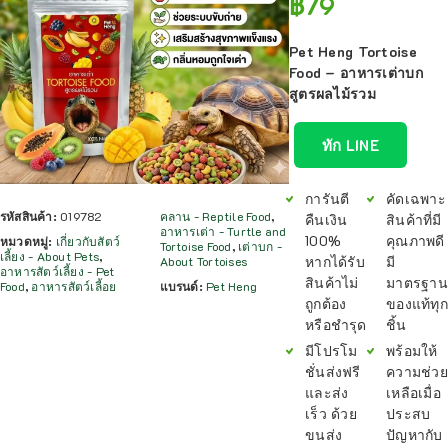
฿
79
Pet Heng Tortoise
Food – อาหารเต่าบก
สูตรผลไม้รวม
ทัก LINE
การันตี
คัดเฉพาะ
รหัสสินค้า:
019782
คลาน - Reptile Food
,
คืนเงิน
สินค้าที่มี
อาหารเต่า - Turtle and
100%
คุณภาพดี
หมวดหมู่:
เกี่ยวกับสัตว์
Tortoise Food
,
เต่าบก -
เลี้ยง - About Pets
,
หากได้รับ
มี
About Tortoises
อาหารสัตว์เลี้ยง - Pet
สินค้าไม่
มาตรฐาน
Food
,
อาหารสัตว์เลี้อย
แบรนด์:
Pet Heng
ถูกต้อง
ของแท้ทุก
หรือชำรุด
ชิ้น
มีโปรโม
พร้อมให้
ชั่นส่งฟรี
ความช่วย
และส่ง
เหลือเมื่อ
เร็ว ด้วย
ประสบ
ขนส่ง
ปัญหากับ