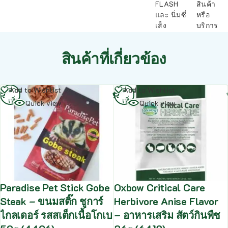
FLASH
สินค้า
และ นิ่มซี่
หรือ
เส็ง
บริการ
สินค้าที่เกี่ยวข้อง
อ่าน
อ่าน
Add to Wishlist
Add to Wishlist
เพิ่ม
เพิ่ม
Quick view
Quick view
Paradise Pet Stick Gobe
Oxbow Critical Care
Steak – ขนมสติ๊ก ชูการ์
Herbivore Anise Flavor
ไกลเดอร์ รสสเต็กเนื้อโกเบ
– อาหารเสริม สัตว์กินพืช