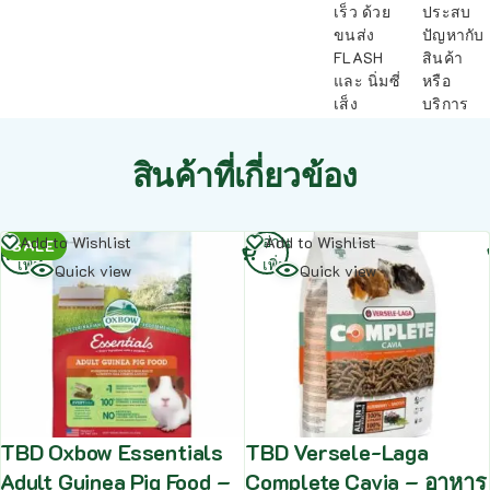
เร็ว ด้วย
ประสบ
ขนส่ง
ปัญหากับ
FLASH
สินค้า
และ นิ่มซี่
หรือ
เส็ง
บริการ
สินค้าที่เกี่ยวข้อง
อ่าน
อ่าน
Add to Wishlist
Add to Wishlist
SALE
เพิ่ม
เพิ่ม
Quick view
Quick view
TBD Oxbow Essentials
TBD Versele-Laga
Adult Guinea Pig Food –
Complete Cavia – อาหาร