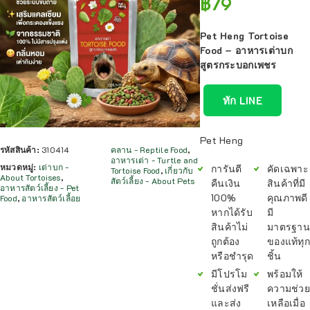
฿
79
Pet Heng Tortoise
Food – อาหารเต่าบก
สูตรกระบอกเพชร
ทัก LINE
Pet Heng
รหัสสินค้า:
310414
คลาน - Reptile Food
,
อาหารเต่า - Turtle and
หมวดหมู่:
เต่าบก -
การันตี
คัดเฉพาะ
Tortoise Food
,
เกี่ยวกับ
About Tortoises
,
สัตว์เลี้ยง - About Pets
คืนเงิน
สินค้าที่มี
อาหารสัตว์เลี้ยง - Pet
100%
คุณภาพดี
Food
,
อาหารสัตว์เลี้อย
หากได้รับ
มี
สินค้าไม่
มาตรฐาน
ถูกต้อง
ของแท้ทุก
หรือชำรุด
ชิ้น
มีโปรโม
พร้อมให้
ชั่นส่งฟรี
ความช่วย
และส่ง
เหลือเมื่อ