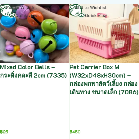
อ่าน
อ่าน
Add to Wishlist
Add to Wishlist
เพิ่ม
เพิ่ม
Quick view
Quick view
Mixed Color Bells –
Pet Carrier Box M
กระดิ่งคละสี 2cm (7335)
(W32xD48xH30cm) –
กล่องพกพาสัตว์เลี้ยง กล่อง
เดินทาง ขนาดเล็ก (7086)
฿
25
฿
450