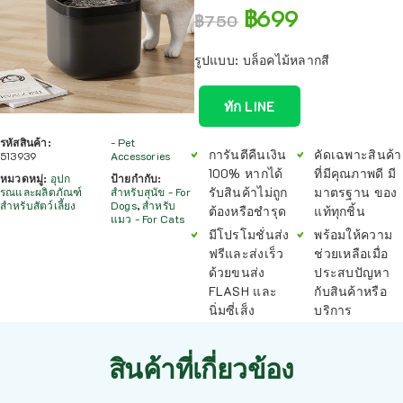
฿
699
฿
750
รูปแบบ: บล็อคไม้หลากสี
ทัก LINE
รหัสสินค้า:
- Pet
การันตีคืนเงิน
คัดเฉพาะสินค้า
513939
Accessories
100% หากได้
ที่มีคุณภาพดี มี
หมวดหมู่:
อุปก
ป้ายกำกับ:
รับสินค้าไม่ถูก
มาตรฐาน ของ
รณและผลิตภัณฑ์
สำหรับสุนัข - For
สำหรับสัตว์เลี้ยง
Dogs
,
สำหรับ
ต้องหรือชำรุด
แท้ทุกชิ้น
แมว - For Cats
มีโปรโมชั่นส่ง
พร้อมให้ความ
ฟรีและส่งเร็ว
ช่วยเหลือเมื่อ
ด้วยขนส่ง
ประสบปัญหา
FLASH และ
กับสินค้าหรือ
นิ่มซี่เส็ง
บริการ
สินค้าที่เกี่ยวข้อง