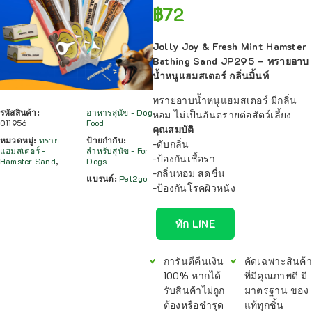
฿
72
Jolly Joy & Fresh Mint Hamster
Bathing Sand JP295 – ทรายอาบ
น้ำหนูแฮมสเตอร์ กลิ่นมิ้นท์
ทรายอาบน้ำหนูแฮมสเตอร์ มีกลิ่น
รหัสสินค้า:
อาหารสุนัข - Dog
หอม ไม่เป็นอันตรายต่อสัตว์เลี้ยง
011956
Food
คุณสมบัติ
หมวดหมู่:
ทราย
ป้ายกำกับ:
-ดับกลิ่น
แฮมสเตอร์ -
สำหรับสุนัข - For
-ป้องกันเชื้อรา
Hamster Sand
,
Dogs
-กลิ่นหอม สดชื่น
แบรนด์:
Pet2go
-ป้องกันโรคผิวหนัง
ทัก LINE
การันตีคืนเงิน
คัดเฉพาะสินค้
100% หากได้
ที่มีคุณภาพดี มี
รับสินค้าไม่ถูก
มาตรฐาน ของ
ต้องหรือชำรุด
แท้ทุกชิ้น