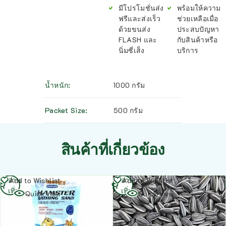
มีโปรโมชั่นส่ง
พร้อมให้ความ
ฟรีและส่งเร็ว
ช่วยเหลือเมื่อ
ด้วยขนส่ง
ประสบปัญหา
FLASH และ
กับสินค้าหรือ
นิ่มซี่เส็ง
บริการ
น้ำหนัก
1000 กรัม
Packet Size
500 กรัม
สินค้าที่เกี่ยวข้อง
อ่าน
อ่าน
Add to Wishlist
Add to Wishlist
เพิ่ม
เพิ่ม
Quick view
Quick view