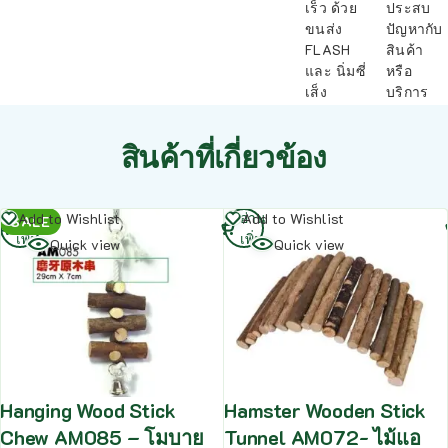
เร็ว ด้วย
ประสบ
ขนส่ง
ปัญหากับ
FLASH
สินค้า
และ นิ่มซี่
หรือ
เส็ง
บริการ
สินค้าที่เกี่ยวข้อง
อ่าน
อ่าน
Add to Wishlist
Add to Wishlist
SALE
เพิ่ม
เพิ่ม
Quick view
Quick view
Hanging Wood Stick
Hamster Wooden Stick
Chew AM085 – โมบาย
Tunnel AM072- ไม้แอ