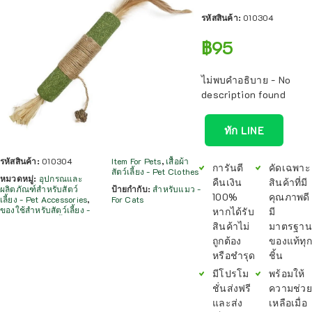
รหัสสินค้า:
010304
฿
95
ไม่พบคำอธิบาย - No
description found
ทัก LINE
รหัสสินค้า:
010304
Item For Pets
,
เสื้อผ้า
การันตี
คัดเฉพาะ
สัตว์เลี้ยง - Pet Clothes
หมวดหมู่:
อุปกรณและ
คืนเงิน
สินค้าที่มี
ผลิตภัณฑ์สำหรับสัตว์
ป้ายกำกับ:
สำหรับแมว -
100%
คุณภาพดี
เลี้ยง - Pet Accessories
,
For Cats
ของใช้สำหรับสัตว์เลี้ยง -
หากได้รับ
มี
สินค้าไม่
มาตรฐาน
ถูกต้อง
ของแท้ทุก
หรือชำรุด
ชิ้น
มีโปรโม
พร้อมให้
ชั่นส่งฟรี
ความช่วย
และส่ง
เหลือเมื่อ