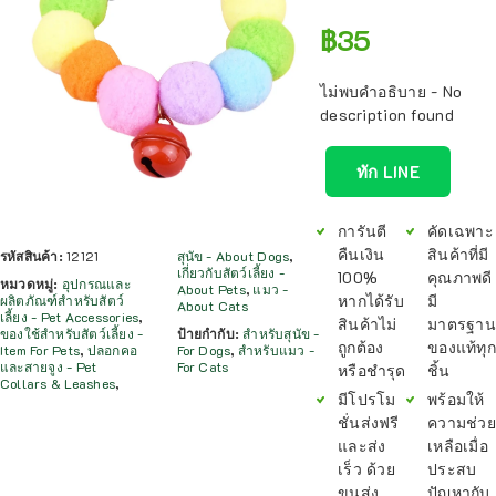
฿
35
ไม่พบคำอธิบาย - No
description found
ทัก LINE
การันตี
คัดเฉพาะ
คืนเงิน
สินค้าที่มี
รหัสสินค้า:
12121
สุนัข - About Dogs
,
เกี่ยวกับสัตว์เลี้ยง -
100%
คุณภาพดี
หมวดหมู่:
อุปกรณและ
About Pets
,
แมว -
หากได้รับ
มี
ผลิตภัณฑ์สำหรับสัตว์
About Cats
เลี้ยง - Pet Accessories
,
สินค้าไม่
มาตรฐาน
ของใช้สำหรับสัตว์เลี้ยง -
ป้ายกำกับ:
สำหรับสุนัข -
ถูกต้อง
ของแท้ทุก
Item For Pets
,
ปลอกคอ
For Dogs
,
สำหรับแมว -
และสายจูง - Pet
For Cats
หรือชำรุด
ชิ้น
Collars & Leashes
,
มีโปรโม
พร้อมให้
ชั่นส่งฟรี
ความช่วย
และส่ง
เหลือเมื่อ
เร็ว ด้วย
ประสบ
ขนส่ง
ปัญหากับ