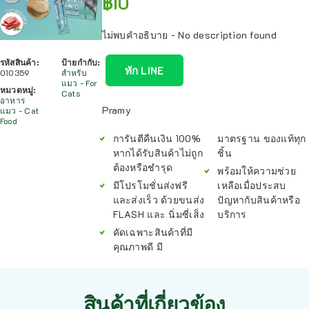
฿
10
ไม่พบคำอธิบาย - No description found
รหัสสินค้า:
ป้ายกำกับ:
ทัก LINE
010359
สำหรับ
แมว - For
หมวดหมู่:
Cats
อาหาร
Pramy
แมว - Cat
Food
การันตีคืนเงิน 100%
มาตรฐาน ของแท้ทุก
หากได้รับสินค้าไม่ถูก
ชิ้น
ต้องหรือชำรุด
พร้อมให้ความช่วย
มีโปรโมชั่นส่งฟรี
เหลือเมื่อประสบ
และส่งเร็ว ด้วยขนส่ง
ปัญหากับสินค้าหรือ
FLASH และ นิ่มซี่เส็ง
บริการ
คัดเฉพาะสินค้าที่มี
คุณภาพดี มี
สินค้าที่เกี่ยวข้อง