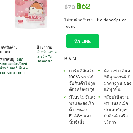
฿
62
฿
70
ไม่พบคำอธิบาย - No description
found
ทัก LINE
รหัสสินค้า:
ป้ายกำกับ:
013818
สำหรับแฮมส
เตอร์ - For
R & M
หมวดหมู่:
อุปก
Hamsters
รณและผลิตภัณฑ์
สำหรับสัตว์เลี้ยง -
การันตีคืนเงิน
คัดเฉพาะสินค้า
Pet Accessories
100% หากได้
ที่มีคุณภาพดี มี
รับสินค้าไม่ถูก
มาตรฐาน ของ
ต้องหรือชำรุด
แท้ทุกชิ้น
มีโปรโมชั่นส่ง
พร้อมให้ความ
ฟรีและส่งเร็ว
ช่วยเหลือเมื่อ
ด้วยขนส่ง
ประสบปัญหา
FLASH และ
กับสินค้าหรือ
นิ่มซี่เส็ง
บริการ