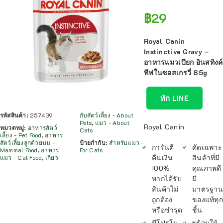
฿
29
Royal Canin
Instinctive Gravy –
อาหารแมวเปียก อินสทิงค์
ทีฟในซอสเกรวี่ 85g
ทัก LINE
รหัสสินค้า:
257439
กับสัตว์เลี้ยง - About
Pets
,
แมว - About
Royal Canin
หมวดหมู่:
อาหารสัตว์
Cats
เลี้ยง - Pet Food
,
อาหาร
สัตว์เลี้ยงลูกด้วยนม -
ป้ายกำกับ:
สำหรับแมว -
การันตี
คัดเฉพาะ
Mammal Food
,
อาหาร
For Cats
คืนเงิน
สินค้าที่มี
แมว - Cat Food
,
เกี่ยว
100%
คุณภาพดี
หากได้รับ
มี
สินค้าไม่
มาตรฐาน
ถูกต้อง
ของแท้ทุก
หรือชำรุด
ชิ้น
มีโปรโม
พร้อมให้