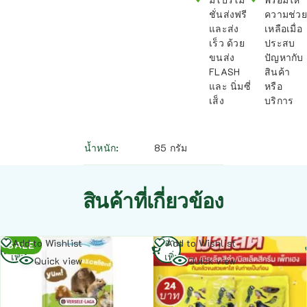
ชั่นส่งฟรี
ความช่วย
และส่ง
เหลือเมื่อ
เร็ว ด้วย
ประสบ
ขนส่ง
ปัญหากับ
FLASH
สินค้า
และ นิ่มซี่
หรือ
เส็ง
บริการ
น้ำหนัก
85 กรัม
สินค้าที่เกี่ยวข้อง
อ่าน
อ่าน
Add to Wishlist
Add to Wishlist
SALE
เพิ่ม
เพิ่ม
Quick view
Quick view