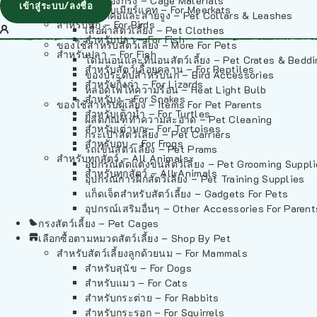
วัสดุรองกรง – Cage Materials
เข้าสู่ระบบ/ลงชื่อ
สำหรับเมียร์แคท – For Meerkats
ปลอกคอและสายจูง – Pet Collars & Leashes
สำหรับนก – For Birds
เสื้อผ้าสัตว์เลี้ยง – Pet Clothes
สำหรับปลา – For Fish
ของใช้สำหรับสัตว์เลี้ยง – More For Pets
สำหรับปลา – For Fish
โดมนอนและที่นอนสัตว์เลี้ยง – Pet Crates & Bedd
สำหรับสัตว์เลื้อยคลาน – For Reptiles
ของประดับสำหรับนก – Bird Accessories
สำหรับกิ้งก่า – For Lizards
หลอดไฟให้ความร้อน – Heat Light Bulb
สำหรับงู – For Snakes
ของใช้สำหรับผู้เลี้ยง – Items For Pet Parents
สำหรับเต่าน้ำ – For Turtles
ผลิตภัณฑ์ทำความสะอาด – Pet Cleaning
สำหรับเต่าบก – For Tortoises
กระเป๋าสัตว์เลี้ยง – Pet Carriers
สำหรับกบ – For Frogs
รถเข็นสัตว์เลี้ยง – Pet Prams
สำหรับทุกสัตว์ – All Animals
อุปกรณ์ตัดแต่งขนสัตว์เลี้ยง – Pet Grooming Suppl
สำหรับทุกสัตว์ – All Animals
อุปกรณ์การฝึกสัตว์เลี้ยง – Pet Training Supplies
แก็ดเจ็ตสำหรับสัตว์เลี้ยง – Gadgets For Pets
อุปกรณ์เสริมอื่นๆ – Other Accessories For Parent
กรงสัตว์เลี้ยง – Pet Cages
เลือกซื้อตามหมวดสัตว์เลี้ยง – Shop By Pet
สำหรับสัตว์เลี้ยงลูกด้วยนม – For Mammals
สำหรับสุนัข – For Dogs
สำหรับแมว – For Cats
สำหรับกระต่าย – For Rabbits
สำหรับกระรอก – For Squirrels