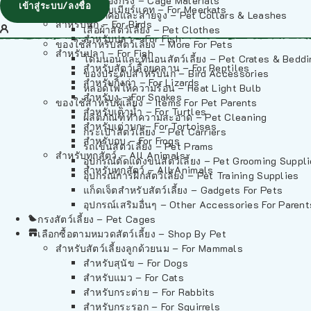
วัสดุรองกรง – Cage Materials
เข้าสู่ระบบ/ลงชื่อ
สำหรับเมียร์แคท – For Meerkats
ปลอกคอและสายจูง – Pet Collars & Leashes
สำหรับนก – For Birds
เสื้อผ้าสัตว์เลี้ยง – Pet Clothes
สำหรับปลา – For Fish
ของใช้สำหรับสัตว์เลี้ยง – More For Pets
สำหรับปลา – For Fish
โดมนอนและที่นอนสัตว์เลี้ยง – Pet Crates & Bedd
สำหรับสัตว์เลื้อยคลาน – For Reptiles
ของประดับสำหรับนก – Bird Accessories
สำหรับกิ้งก่า – For Lizards
หลอดไฟให้ความร้อน – Heat Light Bulb
สำหรับงู – For Snakes
ของใช้สำหรับผู้เลี้ยง – Items For Pet Parents
สำหรับเต่าน้ำ – For Turtles
ผลิตภัณฑ์ทำความสะอาด – Pet Cleaning
สำหรับเต่าบก – For Tortoises
กระเป๋าสัตว์เลี้ยง – Pet Carriers
สำหรับกบ – For Frogs
รถเข็นสัตว์เลี้ยง – Pet Prams
สำหรับทุกสัตว์ – All Animals
อุปกรณ์ตัดแต่งขนสัตว์เลี้ยง – Pet Grooming Suppl
สำหรับทุกสัตว์ – All Animals
อุปกรณ์การฝึกสัตว์เลี้ยง – Pet Training Supplies
แก็ดเจ็ตสำหรับสัตว์เลี้ยง – Gadgets For Pets
อุปกรณ์เสริมอื่นๆ – Other Accessories For Parent
กรงสัตว์เลี้ยง – Pet Cages
เลือกซื้อตามหมวดสัตว์เลี้ยง – Shop By Pet
สำหรับสัตว์เลี้ยงลูกด้วยนม – For Mammals
สำหรับสุนัข – For Dogs
สำหรับแมว – For Cats
สำหรับกระต่าย – For Rabbits
สำหรับกระรอก – For Squirrels