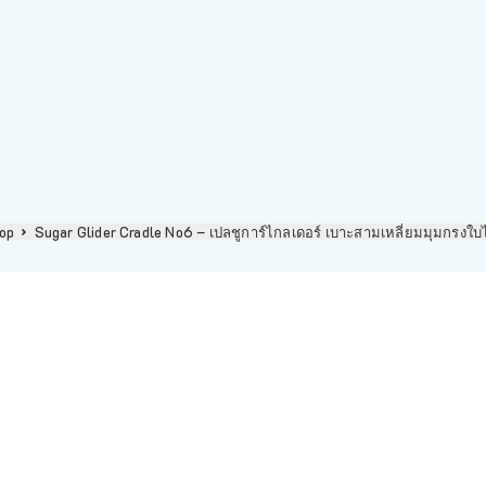
op
Sugar Glider Cradle No6 – เปลชูการ์ไกลเดอร์ เบาะสามเหลี่ยมมุมกรงใบไ