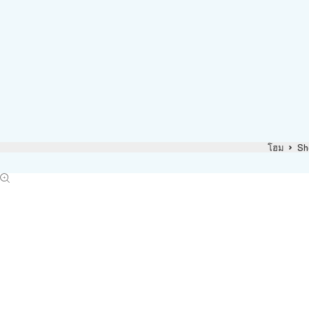
โฮม
Sh