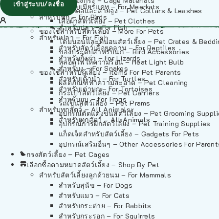
วัสดุรองกรง – Cage Materials
เข้าสู่ระบบ/ลงชื่อ
สำหรับเมียร์แคท – For Meerkats
ปลอกคอและสายจูง – Pet Collars & Leashes
สำหรับนก – For Birds
เสื้อผ้าสัตว์เลี้ยง – Pet Clothes
สำหรับปลา – For Fish
ของใช้สำหรับสัตว์เลี้ยง – More For Pets
สำหรับปลา – For Fish
โดมนอนและที่นอนสัตว์เลี้ยง – Pet Crates & Bedd
สำหรับสัตว์เลื้อยคลาน – For Reptiles
ของประดับสำหรับนก – Bird Accessories
สำหรับกิ้งก่า – For Lizards
หลอดไฟให้ความร้อน – Heat Light Bulb
สำหรับงู – For Snakes
ของใช้สำหรับผู้เลี้ยง – Items For Pet Parents
สำหรับเต่าน้ำ – For Turtles
ผลิตภัณฑ์ทำความสะอาด – Pet Cleaning
สำหรับเต่าบก – For Tortoises
กระเป๋าสัตว์เลี้ยง – Pet Carriers
สำหรับกบ – For Frogs
รถเข็นสัตว์เลี้ยง – Pet Prams
สำหรับทุกสัตว์ – All Animals
อุปกรณ์ตัดแต่งขนสัตว์เลี้ยง – Pet Grooming Suppl
สำหรับทุกสัตว์ – All Animals
อุปกรณ์การฝึกสัตว์เลี้ยง – Pet Training Supplies
แก็ดเจ็ตสำหรับสัตว์เลี้ยง – Gadgets For Pets
อุปกรณ์เสริมอื่นๆ – Other Accessories For Parent
กรงสัตว์เลี้ยง – Pet Cages
เลือกซื้อตามหมวดสัตว์เลี้ยง – Shop By Pet
สำหรับสัตว์เลี้ยงลูกด้วยนม – For Mammals
สำหรับสุนัข – For Dogs
สำหรับแมว – For Cats
สำหรับกระต่าย – For Rabbits
สำหรับกระรอก – For Squirrels