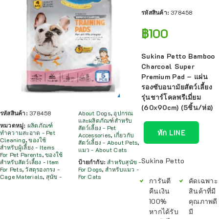
รหัสสินค้า:
378458
฿
100
Sukina Petto Bamboo
Charcoal Super
Premium Pad – แผ่น
รองซับอนามัยสัตว์เลี้ยง
รุ่นชาร์โคลพรีเมี่ยม
(60x90cm) (5ชิ้น/ห่อ)
รหัสสินค้า:
378458
About Dogs
,
อุปกรณ
และผลิตภัณฑ์สำหรับ
หมวดหมู่:
ผลิตภัณฑ์
สัตว์เลี้ยง - Pet
ทัก LINE
ทำความสะอาด - Pet
Accessories
,
เกี่ยวกับ
Cleaning
,
ของใช้
สัตว์เลี้ยง - About Pets
,
สำหรับผู้เลี้ยง - Items
แมว - About Cats
For Pet Parents
,
ของใช้
Sukina Petto
สำหรับสัตว์เลี้ยง - Item
ป้ายกำกับ:
สำหรับสุนัข -
For Pets
,
วัสดุรองกรง -
For Dogs
,
สำหรับแมว -
Cage Materials
,
สุนัข -
For Cats
การันตี
คัดเฉพาะ
คืนเงิน
สินค้าที่มี
100%
คุณภาพดี
หากได้รับ
มี