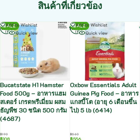
สินค้าที่เกี่ยวข้อง
อ่าน
อ่าน
Add to Wishlist
Add to Wishlist
SALE
SALE
เพิ่ม
เพิ่ม
Quick view
Quick view
Bucatstate H1 Hamster
Oxbow Essentials Adult
Food 500g – อาหารแฮม
Guinea Pig Food – อาหาร
สเตอร์ เกรดพรีเมี่ยม ผสม
แกสบี้โต (อายุ 6 เดือนขึ้น
ธัญพืช 30 ชนิด 500 กรัม
ไป) 5 lb (6414)
(4687)
฿
190
฿
560
฿
108
฿
556