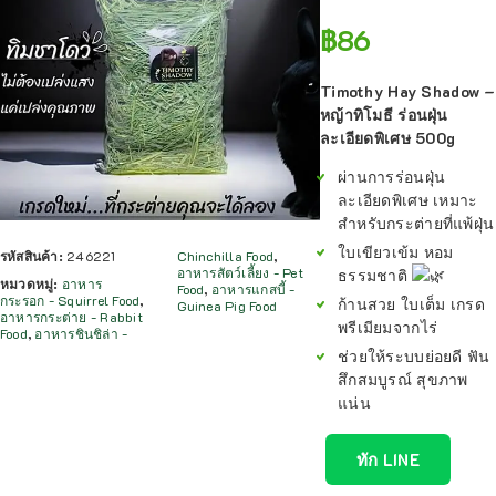
฿
86
Timothy Hay Shadow –
หญ้าทิโมธี ร่อนฝุ่น
ละเอียดพิเศษ 500g
ผ่านการร่อนฝุ่น
ละเอียดพิเศษ เหมาะ
สำหรับกระต่ายที่แพ้ฝุ่น
ใบเขียวเข้ม หอม
รหัสสินค้า:
246221
Chinchilla Food
,
อาหารสัตว์เลี้ยง - Pet
ธรรมชาติ
หมวดหมู่:
อาหาร
Food
,
อาหารแกสบี้ -
กระรอก - Squirrel Food
,
ก้านสวย ใบเต็ม เกรด
Guinea Pig Food
อาหารกระต่าย - Rabbit
พรีเมียมจากไร่
Food
,
อาหารชินชิล่า -
ช่วยให้ระบบย่อยดี ฟัน
สึกสมบูรณ์ สุขภาพ
แน่น
ทัก LINE