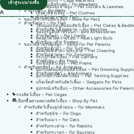
วัสดุรองกรง – Cage Materials
เข้าสู่ระบบ/ลงชื่อ
สำหรับเมียร์แคท – For Meerkats
ปลอกคอและสายจูง – Pet Collars & Leashes
สำหรับนก – For Birds
เสื้อผ้าสัตว์เลี้ยง – Pet Clothes
สำหรับปลา – For Fish
ของใช้สำหรับสัตว์เลี้ยง – More For Pets
สำหรับปลา – For Fish
โดมนอนและที่นอนสัตว์เลี้ยง – Pet Crates & Bedd
สำหรับสัตว์เลื้อยคลาน – For Reptiles
ของประดับสำหรับนก – Bird Accessories
สำหรับกิ้งก่า – For Lizards
หลอดไฟให้ความร้อน – Heat Light Bulb
สำหรับงู – For Snakes
ของใช้สำหรับผู้เลี้ยง – Items For Pet Parents
สำหรับเต่าน้ำ – For Turtles
ผลิตภัณฑ์ทำความสะอาด – Pet Cleaning
สำหรับเต่าบก – For Tortoises
กระเป๋าสัตว์เลี้ยง – Pet Carriers
สำหรับกบ – For Frogs
รถเข็นสัตว์เลี้ยง – Pet Prams
สำหรับทุกสัตว์ – All Animals
อุปกรณ์ตัดแต่งขนสัตว์เลี้ยง – Pet Grooming Suppl
สำหรับทุกสัตว์ – All Animals
อุปกรณ์การฝึกสัตว์เลี้ยง – Pet Training Supplies
แก็ดเจ็ตสำหรับสัตว์เลี้ยง – Gadgets For Pets
อุปกรณ์เสริมอื่นๆ – Other Accessories For Parent
กรงสัตว์เลี้ยง – Pet Cages
เลือกซื้อตามหมวดสัตว์เลี้ยง – Shop By Pet
สำหรับสัตว์เลี้ยงลูกด้วยนม – For Mammals
สำหรับสุนัข – For Dogs
สำหรับแมว – For Cats
สำหรับกระต่าย – For Rabbits
สำหรับกระรอก – For Squirrels