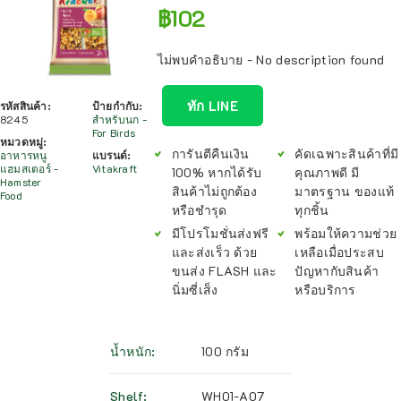
฿
102
ไม่พบคำอธิบาย - No description found
ทัก LINE
รหัสสินค้า:
ป้ายกำกับ:
8245
สำหรับนก -
For Birds
หมวดหมู่:
การันตีคืนเงิน
คัดเฉพาะสินค้าที่มี
อาหารหนู
แบรนด์:
แฮมสเตอร์ -
Vitakraft
100% หากได้รับ
คุณภาพดี มี
Hamster
สินค้าไม่ถูกต้อง
มาตรฐาน ของแท้
Food
หรือชำรุด
ทุกชิ้น
มีโปรโมชั่นส่งฟรี
พร้อมให้ความช่วย
และส่งเร็ว ด้วย
เหลือเมื่อประสบ
ขนส่ง FLASH และ
ปัญหากับสินค้า
นิ่มซี่เส็ง
หรือบริการ
น้ำหนัก
100 กรัม
Shelf
WH01-A07