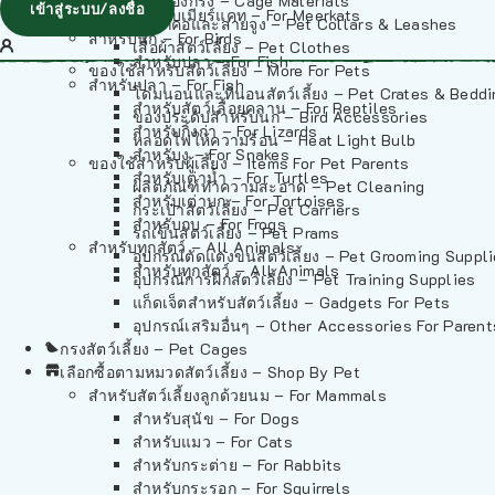
วัสดุรองกรง – Cage Materials
เข้าสู่ระบบ/ลงชื่อ
สำหรับเมียร์แคท – For Meerkats
ปลอกคอและสายจูง – Pet Collars & Leashes
สำหรับนก – For Birds
เสื้อผ้าสัตว์เลี้ยง – Pet Clothes
สำหรับปลา – For Fish
ของใช้สำหรับสัตว์เลี้ยง – More For Pets
สำหรับปลา – For Fish
โดมนอนและที่นอนสัตว์เลี้ยง – Pet Crates & Bedd
สำหรับสัตว์เลื้อยคลาน – For Reptiles
ของประดับสำหรับนก – Bird Accessories
สำหรับกิ้งก่า – For Lizards
หลอดไฟให้ความร้อน – Heat Light Bulb
สำหรับงู – For Snakes
ของใช้สำหรับผู้เลี้ยง – Items For Pet Parents
สำหรับเต่าน้ำ – For Turtles
ผลิตภัณฑ์ทำความสะอาด – Pet Cleaning
สำหรับเต่าบก – For Tortoises
กระเป๋าสัตว์เลี้ยง – Pet Carriers
สำหรับกบ – For Frogs
รถเข็นสัตว์เลี้ยง – Pet Prams
สำหรับทุกสัตว์ – All Animals
อุปกรณ์ตัดแต่งขนสัตว์เลี้ยง – Pet Grooming Suppl
สำหรับทุกสัตว์ – All Animals
อุปกรณ์การฝึกสัตว์เลี้ยง – Pet Training Supplies
แก็ดเจ็ตสำหรับสัตว์เลี้ยง – Gadgets For Pets
อุปกรณ์เสริมอื่นๆ – Other Accessories For Parent
กรงสัตว์เลี้ยง – Pet Cages
เลือกซื้อตามหมวดสัตว์เลี้ยง – Shop By Pet
สำหรับสัตว์เลี้ยงลูกด้วยนม – For Mammals
สำหรับสุนัข – For Dogs
สำหรับแมว – For Cats
สำหรับกระต่าย – For Rabbits
สำหรับกระรอก – For Squirrels