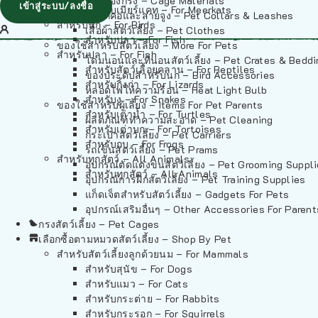
วัสดุรองกรง – Cage Materials
เข้าสู่ระบบ/ลงชื่อ
สำหรับเมียร์แคท – For Meerkats
ปลอกคอและสายจูง – Pet Collars & Leashes
สำหรับนก – For Birds
เสื้อผ้าสัตว์เลี้ยง – Pet Clothes
สำหรับปลา – For Fish
ของใช้สำหรับสัตว์เลี้ยง – More For Pets
สำหรับปลา – For Fish
โดมนอนและที่นอนสัตว์เลี้ยง – Pet Crates & Bedd
สำหรับสัตว์เลื้อยคลาน – For Reptiles
ของประดับสำหรับนก – Bird Accessories
สำหรับกิ้งก่า – For Lizards
หลอดไฟให้ความร้อน – Heat Light Bulb
สำหรับงู – For Snakes
ของใช้สำหรับผู้เลี้ยง – Items For Pet Parents
สำหรับเต่าน้ำ – For Turtles
ผลิตภัณฑ์ทำความสะอาด – Pet Cleaning
สำหรับเต่าบก – For Tortoises
กระเป๋าสัตว์เลี้ยง – Pet Carriers
สำหรับกบ – For Frogs
รถเข็นสัตว์เลี้ยง – Pet Prams
สำหรับทุกสัตว์ – All Animals
อุปกรณ์ตัดแต่งขนสัตว์เลี้ยง – Pet Grooming Suppl
สำหรับทุกสัตว์ – All Animals
อุปกรณ์การฝึกสัตว์เลี้ยง – Pet Training Supplies
แก็ดเจ็ตสำหรับสัตว์เลี้ยง – Gadgets For Pets
อุปกรณ์เสริมอื่นๆ – Other Accessories For Parent
กรงสัตว์เลี้ยง – Pet Cages
เลือกซื้อตามหมวดสัตว์เลี้ยง – Shop By Pet
สำหรับสัตว์เลี้ยงลูกด้วยนม – For Mammals
สำหรับสุนัข – For Dogs
สำหรับแมว – For Cats
สำหรับกระต่าย – For Rabbits
สำหรับกระรอก – For Squirrels