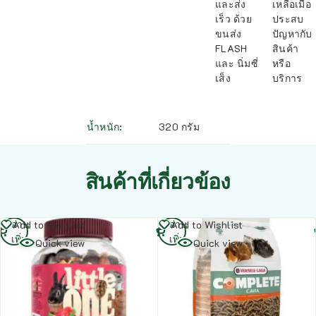
และส่ง
เหลือเมื่อ
เร็ว ด้วย
ประสบ
ขนส่ง
ปัญหากับ
FLASH
สินค้า
และ นิ่มซี่
หรือ
เส็ง
บริการ
น้ำหนัก
320 กรัม
สินค้าที่เกี่ยวข้อง
อ่าน
อ่าน
Add to Wishlist
Add to Wishlist
เพิ่ม
เพิ่ม
Quick view
Quick view