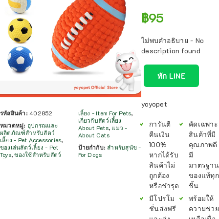
฿
95
ไม่พบคำอธิบาย - No
description found
ทัก LINE
yoyopet
รหัสสินค้า:
402852
เลี้ยง - Item For Pets
,
เกี่ยวกับสัตว์เลี้ยง -
การันตี
คัดเฉพาะ
หมวดหมู่:
อุปกรณและ
About Pets
,
แมว -
ผลิตภัณฑ์สำหรับสัตว์
คืนเงิน
สินค้าที่มี
About Cats
เลี้ยง - Pet Accessories
,
100%
คุณภาพดี
ของเล่นสัตว์เลี้ยง - Pet
ป้ายกำกับ:
สำหรับสุนัข -
หากได้รับ
มี
Toys
,
ของใช้สำหรับสัตว์
For Dogs
สินค้าไม่
มาตรฐาน
ถูกต้อง
ของแท้ทุก
หรือชำรุด
ชิ้น
มีโปรโม
พร้อมให้
ชั่นส่งฟรี
ความช่วย
และส่ง
เหลือเมื่อ