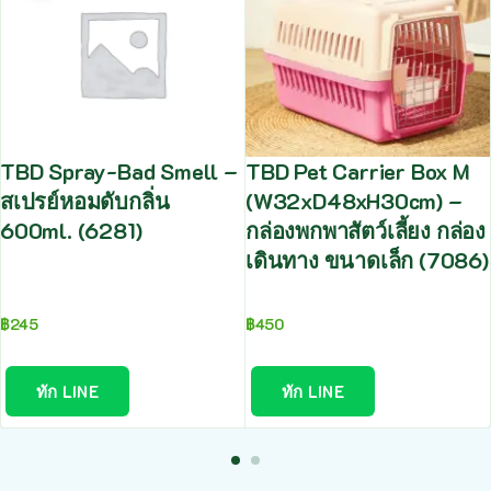
TBD Spray-Bad Smell –
TBD Pet Carrier Box M
สเปรย์หอมดับกลิ่น
(W32xD48xH30cm) –
600ml. (6281)
กล่องพกพาสัตว์เลี้ยง กล่อง
เดินทาง ขนาดเล็ก (7086)
฿
245
฿
450
ทัก LINE
ทัก LINE